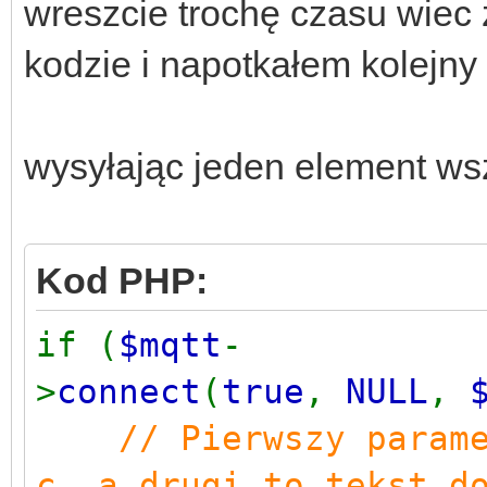
wreszcie trochę czasu wiec
kodzie i napotkałem kolejny 
wysyłając jeden element ws
Kod PHP:
if (
$mqtt
-
>
connect
(
true
,
NULL
,
// Pierwszy param
c, a drugi to tekst d