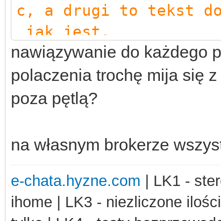
c, a drugi to tekst d
jak jest.
nawiązywanie do każdego p
// Np. ('abcd
e)
polaczenia trochę mija się z
$mqtt
-
poza pętlą?
>
publish
(
' abcdef/abc
$mqtt
-
na własnym brokerze wszyst
>
publish
(
' abcdef/abc
$mqtt
-
e-chata.hyzne.com
| LK1 - ster
>
publish
(
' abcdef/abc
ihome | LK3 - niezliczone ilośc