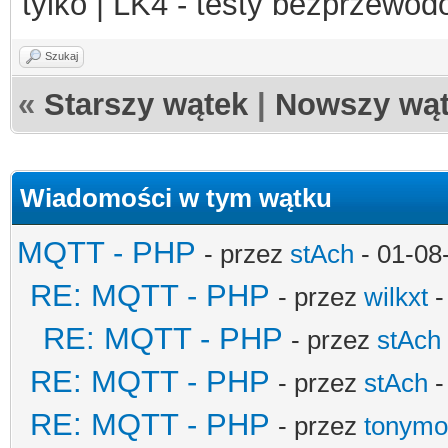
$mqtt
->
close
();
tylko | LK4 - testy bezprzewo
Szukaj
«
Starszy wątek
|
Nowszy wą
Wiadomości w tym wątku
MQTT - PHP
- przez
stAch
- 01-08
RE: MQTT - PHP
- przez
wilkxt
-
RE: MQTT - PHP
- przez
stAch
RE: MQTT - PHP
- przez
stAch
-
RE: MQTT - PHP
- przez
tonymo