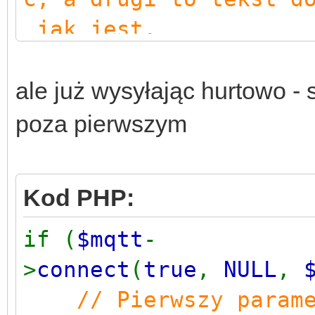
jak jest.
// Np. ('abcd
e)
ale już wysyłając hurtowo - 
$mqtt
-
poza pierwszym
>
publish
(
'abcdef/abc/
$mqtt
->
close
();
Kod PHP:
}
if (
$mqtt
-
>
connect
(
true
,
NULL
,
// Pierwszy param