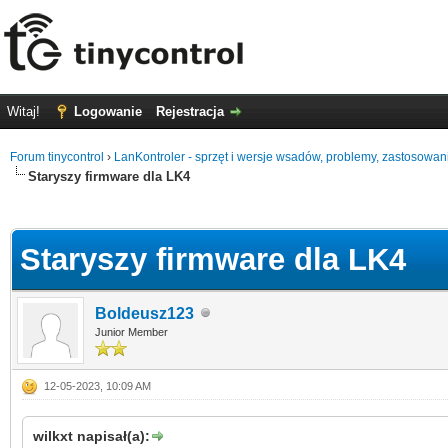
Witaj!
Logowanie
Rejestracja
Forum tinycontrol
›
LanKontroler - sprzęt i wersje wsadów, problemy, zastosowan
Staryszy firmware dla LK4
0
Staryszy firmware dla LK4
Boldeusz123
Junior Member
12-05-2023, 10:09 AM
wilkxt napisał(a):