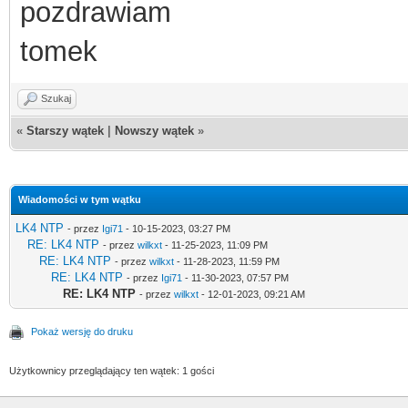
pozdrawiam
tomek
Szukaj
«
Starszy wątek
|
Nowszy wątek
»
Wiadomości w tym wątku
LK4 NTP
- przez
Igi71
- 10-15-2023, 03:27 PM
RE: LK4 NTP
- przez
wilkxt
- 11-25-2023, 11:09 PM
RE: LK4 NTP
- przez
wilkxt
- 11-28-2023, 11:59 PM
RE: LK4 NTP
- przez
Igi71
- 11-30-2023, 07:57 PM
RE: LK4 NTP
- przez
wilkxt
- 12-01-2023, 09:21 AM
Pokaż wersję do druku
Użytkownicy przeglądający ten wątek: 1 gości