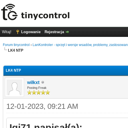
Witaj!
Logowanie
Rejestracja
Forum tinycontrol
›
LanKontroler - sprzęt i wersje wsadów, problemy, zastosowan
LK4 NTP
0
LK4 NTP
wilkxt
Posting Freak
12-01-2023, 09:21 AM
Igi71 napisał(a):