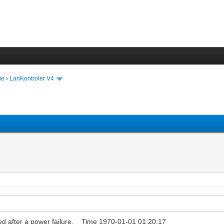
ie
›
LanKontroler V4
dated after a power failure. Time 1970-01-01 01:20:17