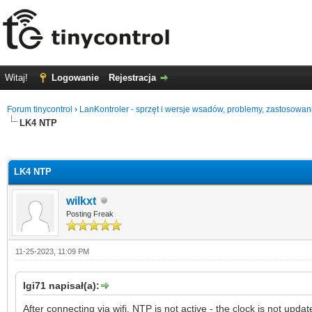
Witaj!
Logowanie
Rejestracja
Forum tinycontrol
›
LanKontroler - sprzęt i wersje wsadów, problemy, zastosowan
LK4 NTP
0 głosów - średnia: 0
1
2
3
4
5
LK4 NTP
wilkxt
Posting Freak
11-25-2023, 11:09 PM
Igi71 napisał(a):
After connecting via wifi, NTP is not active - the clock is not up