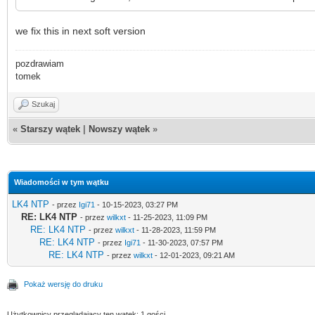
we fix this in next soft version
pozdrawiam
tomek
Szukaj
«
Starszy wątek
|
Nowszy wątek
»
Wiadomości w tym wątku
LK4 NTP
- przez
Igi71
- 10-15-2023, 03:27 PM
RE: LK4 NTP
- przez
wilkxt
- 11-25-2023, 11:09 PM
RE: LK4 NTP
- przez
wilkxt
- 11-28-2023, 11:59 PM
RE: LK4 NTP
- przez
Igi71
- 11-30-2023, 07:57 PM
RE: LK4 NTP
- przez
wilkxt
- 12-01-2023, 09:21 AM
Pokaż wersję do druku
Użytkownicy przeglądający ten wątek: 1 gości