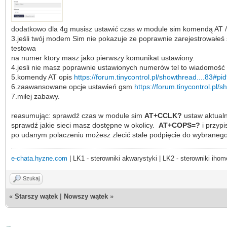
dodatkowo dla 4g musisz ustawić czas w module sim komendą AT /t
3.jeśli twój modem Sim nie pokazuje ze poprawnie zarejestrowałeś si
testowa
na numer ktory masz jako pierwszy komunikat ustawiony.
4.jesli nie masz poprawnie ustawionych numerów tel to wiadomość m
5.komendy AT opis
https://forum.tinycontrol.pl/showthread....83#pi
6.zaawansowane opcje ustawień gsm
https://forum.tinycontrol.pl/
7.miłej zabawy.
reasumując: sprawdź czas w module sim
AT+CCLK?
ustaw aktual
sprawdź jakie sieci masz dostępne w okolicy.
AT+COPS=?
i przyp
po udanym polaczeniu możesz zlecić stale podpięcie do wybraneg
e-chata.hyzne.com
| LK1 - sterowniki akwarystyki | LK2 - sterowniki ihom
Szukaj
«
Starszy wątek
|
Nowszy wątek
»