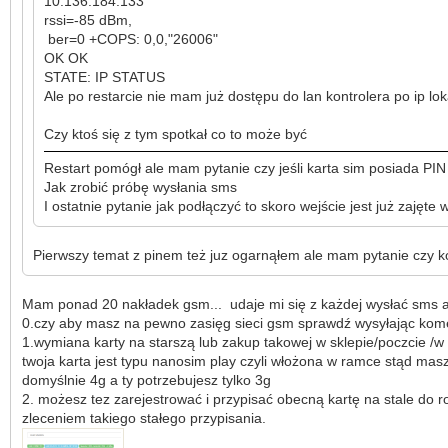
10.136.184.133
rssi=-85 dBm,
ber=0 +COPS: 0,0,"26006"
OK OK
STATE: IP STATUS
Ale po restarcie nie mam już dostępu do lan kontrolera po ip lo
Czy ktoś się z tym spotkał co to może być
Restart pomógł ale mam pytanie czy jeśli karta sim posiada PIN
Jak zrobić próbę wysłania sms
I ostatnie pytanie jak podłączyć to skoro wejście jest już zajęte 
Pierwszy temat z pinem też juz ogarnąłem ale mam pytanie czy 
Mam ponad 20 nakładek gsm... udaje mi się z każdej wysłać sms a
0.czy aby masz na pewno zasięg sieci gsm sprawdź wysyłając ko
1.wymiana karty na starszą lub zakup takowej w sklepie/poczcie /w
twoja karta jest typu nanosim play czyli włożona w ramce stąd masz
domyślnie 4g a ty potrzebujesz tylko 3g
2. możesz tez zarejestrować i przypisać obecną kartę na stale do 
zleceniem takiego stałego przypisania.