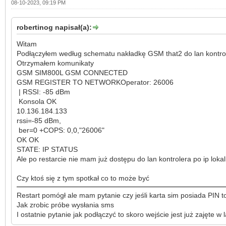
08-10-2023, 09:19 PM
robertinog napisał(a):
Witam
Podłączyłem według schematu nakładkę GSM that2 do lan kontrol
Otrzymałem komunikaty
GSM SIM800L GSM CONNECTED
GSM REGISTER TO NETWORKOperator: 26006
| RSSI: -85 dBm
Konsola OK
10.136.184.133
rssi=-85 dBm,
ber=0 +COPS: 0,0,"26006"
OK OK
STATE: IP STATUS
Ale po restarcie nie mam już dostępu do lan kontrolera po ip lok
Czy ktoś się z tym spotkał co to może być
Restart pomógł ale mam pytanie czy jeśli karta sim posiada PIN t
Jak zrobic próbe wysłania sms
I ostatnie pytanie jak podłączyć to skoro wejście jest już zajęte w