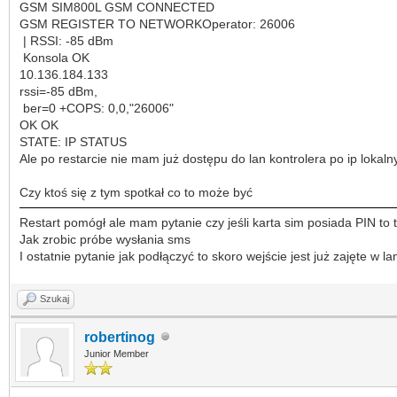
GSM SIM800L GSM CONNECTED
GSM REGISTER TO NETWORKOperator: 26006
| RSSI: -85 dBm
Konsola OK
10.136.184.133
rssi=-85 dBm,
ber=0 +COPS: 0,0,"26006"
OK OK
STATE: IP STATUS
Ale po restarcie nie mam już dostępu do lan kontrolera po ip lokal
Czy ktoś się z tym spotkał co to może być
Restart pomógł ale mam pytanie czy jeśli karta sim posiada PIN to 
Jak zrobic próbe wysłania sms
I ostatnie pytanie jak podłączyć to skoro wejście jest już zajęte w l
Szukaj
robertinog
Junior Member