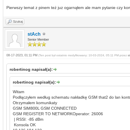
Pierwszy temat z pinem też juz ogarnąłem ale mam pytanie czy ko
Szukaj
stAch
Senior Member
08-17-2023, 01:11 PM
(Ten post był ostatnio modyfikowany: 10-03-2024, 05:11 PM przez
s
robertinog napisał(a):
robertinog napisał(a):
Witam
Podłączyłem według schematu nakładkę GSM that2 do lan kontr
Otrzymałem komunikaty
GSM SIM800L GSM CONNECTED
GSM REGISTER TO NETWORKOperator: 26006
| RSSI: -85 dBm
Konsola OK