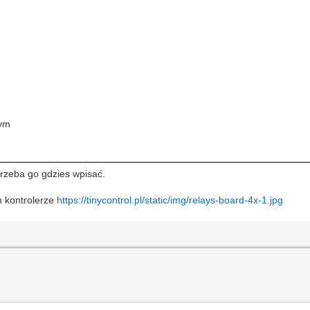
nym
trzeba go gdzies wpisać.
an kontrolerze
https://tinycontrol.pl/static/img/relays-board-4x-1.jpg