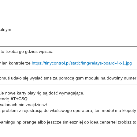
kalnym
 to trzeba go gdzies wpisać.
w lan kontrolerze
https://tinycontrol.pl/static/img/relays-board-4x-1.jpg
komuś udało się wysłać sms za pomocą gsm modułu na dowolny numer te
le nowe karty play 4g są dość wymagające.
mendę
AT+CSQ
 salonach nie znajdziesz/
 problem z rejestracją do właściwego operatora, ten moduł ma kłopoty 
roamingu np orange albo jeszcze śmieszniej do idea centertel zrobisz 