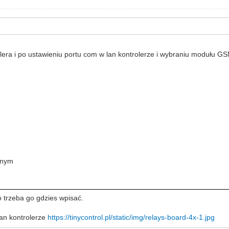
era i po ustawieniu portu com w lan kontrolerze i wybraniu modułu G
alnym
o trzeba go gdzies wpisać.
 lan kontrolerze
https://tinycontrol.pl/static/img/relays-board-4x-1.jpg