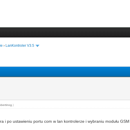
ie
›
LanKontroler V3.5
obertinog
.)
a i po ustawieniu portu com w lan kontrolerze i wybraniu modułu GS