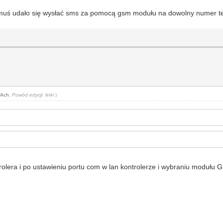
muś udało się wysłać sms za pomocą gsm modułu na dowolny numer tele
tAch
.
Powód edycji: linki
)
olera i po ustawieniu portu com w lan kontrolerze i wybraniu modułu