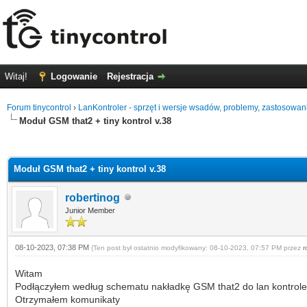
Witaj!
Logowanie
Rejestracja
Forum tinycontrol
›
LanKontroler - sprzęt i wersje wsadów, problemy, zastosowan
Moduł GSM that2 + tiny kontrol v.38
0 głosów - średnia: 0
1
2
3
4
5
Moduł GSM that2 + tiny kontrol v.38
robertinog
Junior Member
08-10-2023, 07:38 PM
(Ten post był ostatnio modyfikowany: 08-10-2023, 07:57 PM przez
r
Witam
Podłączyłem według schematu nakładkę GSM that2 do lan kontroler
Otrzymałem komunikaty