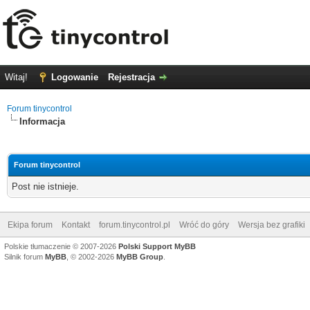
Witaj!
Logowanie
Rejestracja
Forum tinycontrol
Informacja
Forum tinycontrol
Post nie istnieje.
Ekipa forum
Kontakt
forum.tinycontrol.pl
Wróć do góry
Wersja bez grafiki
Polskie tłumaczenie © 2007-2026
Polski Support MyBB
Silnik forum
MyBB
, © 2002-2026
MyBB Group
.