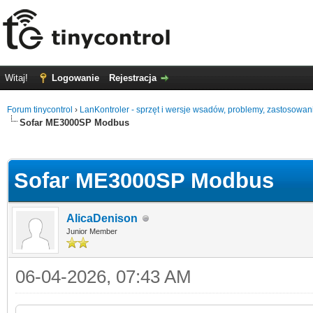
Witaj!
Logowanie
Rejestracja
Forum tinycontrol
›
LanKontroler - sprzęt i wersje wsadów, problemy, zastosowan
Sofar ME3000SP Modbus
0
Sofar ME3000SP Modbus
AlicaDenison
Junior Member
06-04-2026, 07:43 AM