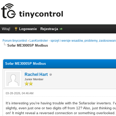
Witaj!
Logowanie
Rejestracja
Forum tinycontrol
›
LanKontroler - sprzęt i wersje wsadów, problemy, zastosowan
Sofar ME3000SP Modbus
0 głosów - średnia: 0
1
2
3
4
5
Sofar ME3000SP Modbus
Rachel Hart
Junior Member
03-28-2026, 04:46 AM
It's interesting you're having trouble with the Sofarsolar inverte
slightly, even just one or two digits off from 12? Also, just thinki
on! It might reveal a reversed connection or something overlooked. 