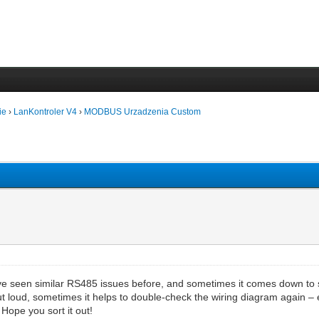
ie
›
LanKontroler V4
›
MODBUS Urzadzenia Custom
rs. I've seen similar RS485 issues before, and sometimes it comes down 
ng out loud, sometimes it helps to double-check the wiring diagram again 
Hope you sort it out!