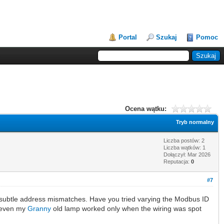
Portal
Szukaj
Pomoc
Ocena wątku:
Tryb normalny
Liczba postów: 2
Liczba wątków: 1
Dołączył: Mar 2026
Reputacja:
0
#7
to subtle address mismatches. Have you tried varying the Modbus ID
– even my
Granny
old lamp worked only when the wiring was spot