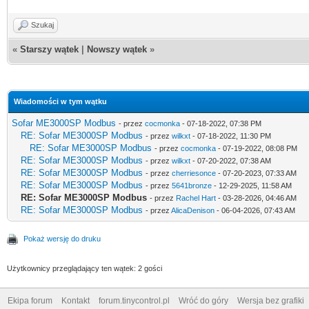
Szukaj
«
Starszy wątek
|
Nowszy wątek
»
Wiadomości w tym wątku
Sofar ME3000SP Modbus
- przez
cocmonka
- 07-18-2022, 07:38 PM
RE: Sofar ME3000SP Modbus
- przez
wilkxt
- 07-18-2022, 11:30 PM
RE: Sofar ME3000SP Modbus
- przez
cocmonka
- 07-19-2022, 08:08 PM
RE: Sofar ME3000SP Modbus
- przez
wilkxt
- 07-20-2022, 07:38 AM
RE: Sofar ME3000SP Modbus
- przez
cherriesonce
- 07-20-2023, 07:33 AM
RE: Sofar ME3000SP Modbus
- przez
5641bronze
- 12-29-2025, 11:58 AM
RE: Sofar ME3000SP Modbus
- przez
Rachel Hart
- 03-28-2026, 04:46 AM
RE: Sofar ME3000SP Modbus
- przez
AlicaDenison
- 06-04-2026, 07:43 AM
Pokaż wersję do druku
Użytkownicy przeglądający ten wątek: 2 gości
Ekipa forum
Kontakt
forum.tinycontrol.pl
Wróć do góry
Wersja bez grafiki