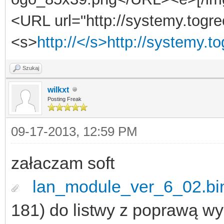
<URL url="http://systemy.togre
<s>
http://</s>http://systemy.t
Szukaj
wilkxt
Posting Freak
09-17-2013, 12:59 PM
załaczam soft
lan_module_ver_6_02.bi
181)
do listwy z poprawą wy