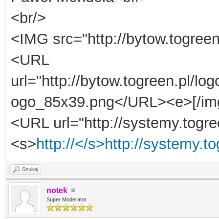
<br/>
<IMG src="http://bytow.togree
<URL
url="http://bytow.togreen.pl/lo
ogo_85x39.png</URL><e>[/im
<URL url="http://systemy.togre
<s>
http://</s>http://systemy.t
Szukaj
notek
Super Moderator