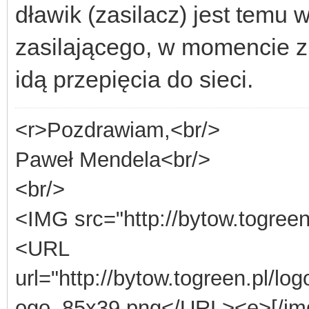
dławik (zasilacz) jest temu
zasilającego, w momencie z
idą przepięcia do sieci.
<r>Pozdrawiam,<br/>
Paweł Mendela<br/>
<br/>
<IMG src="http://bytow.togree
<URL
url="http://bytow.togreen.pl/lo
ogo_85x39.png</URL><e>[/im