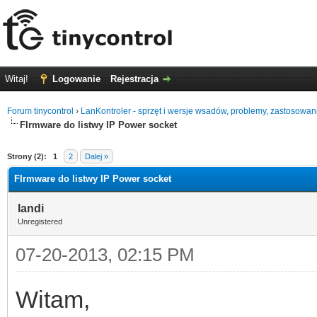
Witaj!
Logowanie
Rejestracja
Forum tinycontrol
›
LanKontroler - sprzęt i wersje wsadów, problemy, zastosowan
FIrmware do listwy IP Power socket
0
Strony (2):
1
2
Dalej »
FIrmware do listwy IP Power socket
landi
Unregistered
07-20-2013, 02:15 PM
Witam,