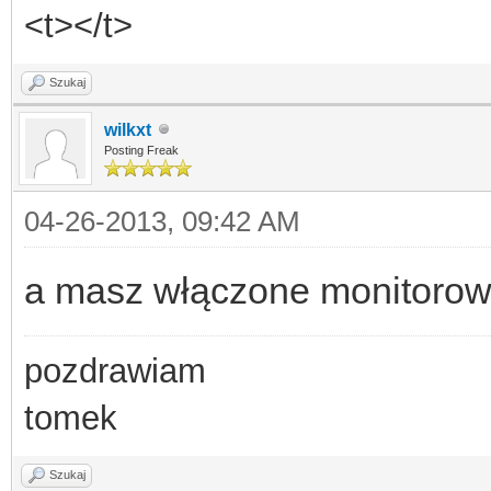
<t></t>
Szukaj
wilkxt
Posting Freak
04-26-2013, 09:42 AM
a masz włączone monitorowa
pozdrawiam
tomek
Szukaj