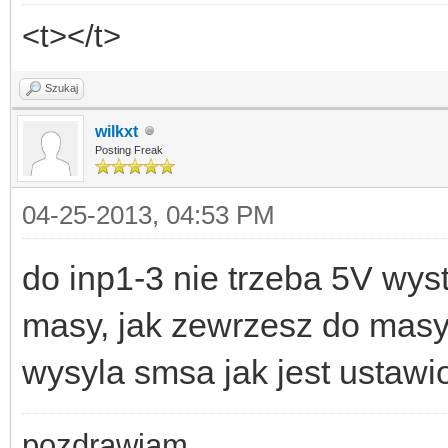
<t></t>
Szukaj
wilkxt
Posting Freak
04-25-2013, 04:53 PM
do inp1-3 nie trzeba 5V wys
masy, jak zewrzesz do masy 
wysyla smsa jak jest ustawi
pozdrawiam