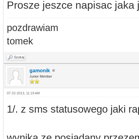
Prosze jeszce napisac jaka
pozdrawiam
tomek
Szukaj
gamonik
Junior Member
07-22-2013, 11:19 AM
1/. z sms statusowego jaki ra
wynika ze posiadany przeze