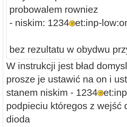
probowalem rowniez
- niskim: 1234
et:inp-low:o
bez rezultatu w obydwu pr
W instrukcji jest bład domy
prosze je ustawić na on i us
stanem niskim - 1234
et:in
podpieciu któregos z wejść
dioda