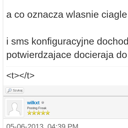
a co oznacza wlasnie ciagle 
i sms konfiguracyjne docho
potwierdzajace docieraja d
<t></t>
Szukaj
wilkxt
Posting Freak
05-06-2013, 04:39 PM