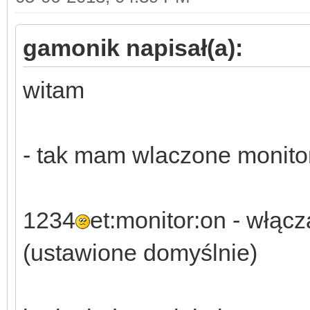
gamonik napisał(a):
witam
- tak mam wlaczone monito
1234
et:monitor:on - włąc
(ustawione domyślnie)