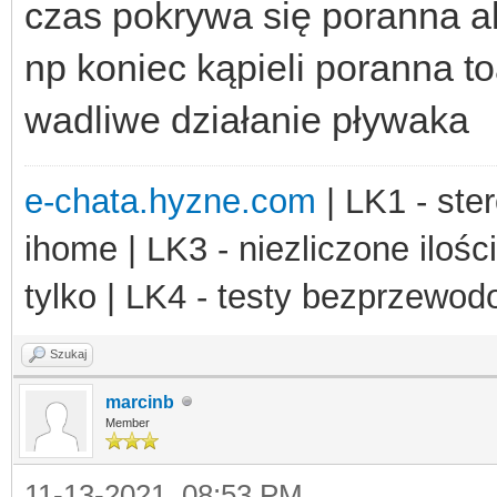
czas pokrywa się poranna a
np koniec kąpieli poranna t
wadliwe działanie pływaka
e-chata.hyzne.com
| LK1 - ster
ihome | LK3 - niezliczone ilośc
tylko | LK4 - testy bezprzewo
Szukaj
marcinb
Member
11-13-2021, 08:53 PM