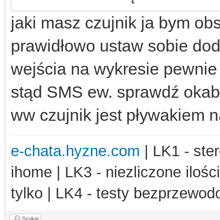
jaki masz czujnik ja bym obs
prawidłowo ustaw sobie dod
wejścia na wykresie pewnie
stąd SMS ew. sprawdź okabl
ww czujnik jest pływakiem n
e-chata.hyzne.com
| LK1 - ster
ihome | LK3 - niezliczone ilośc
tylko | LK4 - testy bezprzewo
Szukaj