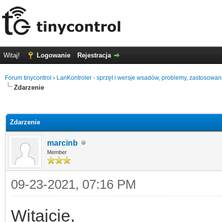
Witaj!
Logowanie
Rejestracja
Forum tinycontrol
›
LanKontroler - sprzęt i wersje wsadów, problemy, zastosowan
Zdarzenie
0
Zdarzenie
marcinb
Member
09-23-2021, 07:16 PM
Witajcie,