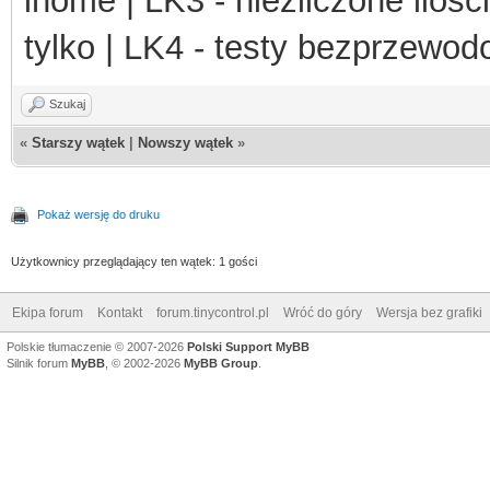
ihome | LK3 - niezliczone ilośc
tylko | LK4 - testy bezprzewo
Szukaj
«
Starszy wątek
|
Nowszy wątek
»
Pokaż wersję do druku
Użytkownicy przeglądający ten wątek: 1 gości
Ekipa forum
Kontakt
forum.tinycontrol.pl
Wróć do góry
Wersja bez grafiki
Polskie tłumaczenie © 2007-2026
Polski Support MyBB
Silnik forum
MyBB
, © 2002-2026
MyBB Group
.