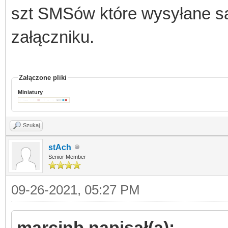
szt SMSów które wysyłane są
załączniku.
Załączone pliki
Miniatury
Szukaj
stAch
Senior Member
09-26-2021, 05:27 PM
marcinb napisał(a):