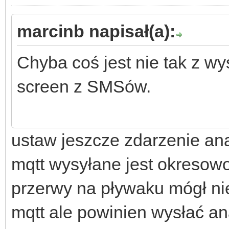
marcinb napisał(a):
Chyba coś jest nie tak z wy
screen z SMSów.
ustaw jeszcze zdarzenie an
mqtt wysyłane jest okresowo
przerwy na pływaku mógł ni
mqtt ale powinien wysłać an