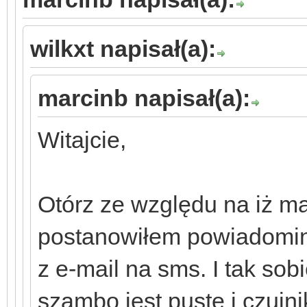
wilkxt napisał(a):
marcinb napisał(a):
Witajcie,
Otórz ze względu na iż m
postanowiłem powiadomin
z e-mail na sms. I tak sob
szambo jest puste i czujn