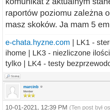
komunikat z aktualnym stane
raportów poziomu zależna od 
masz skoków. Ja mam 5 empt
e-chata.hyzne.com
| LK1 - ster
ihome | LK3 - niezliczone ilośc
tylko | LK4 - testy bezprzewo
Szukaj
marcinb
Member
10-01-2021, 12:39 PM
(Ten post był 