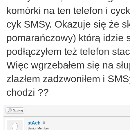
komórki na ten telefon i cy
cyk SMSy. Okazuje się że s
pomarańczowy) którą idzie s
podłączyłem też telefon stacj
Więc wgrzebałem się na słup
zlazłem zadzwoniłem i SMSy
chodzi ??
Szukaj
stAch
Senior Member