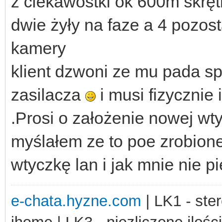
z ciekawostki ok 600m skrętk
dwie żyły na faze a 4 pozosta
kamery
klient dzwoni ze mu pada s
zasilacza
i musi fizycznie
.Prosi o założenie nowej wty
myślałem ze to poe zrobion
wtyczkę lan i jak mnie nie pi
e-chata.hyzne.com
| LK1 - ster