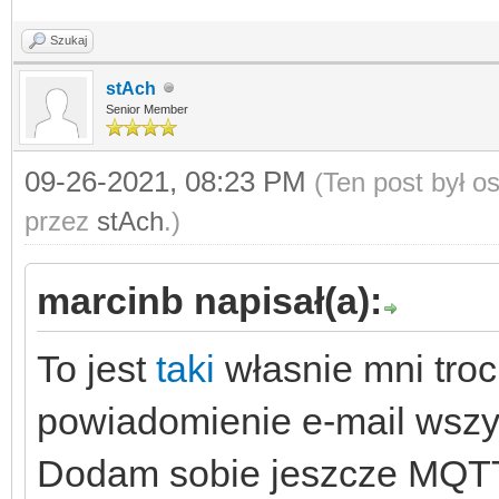
Szukaj
stAch
Senior Member
09-26-2021, 08:23 PM
(Ten post był 
przez
stAch
.)
marcinb napisał(a):
To jest
taki
własnie mni troc
powiadomienie e-mail wszy
Dodam sobie jeszcze MQTT 