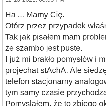
Ha ... Mamy Cię.
Otórz przez przypadek właśn
Tak jak pisałem mam probl
że szambo jest puste.
I już mi brakło pomysłów i 
projechat stAchA. Ale siedz
telefon stacjonarny analogow
tym samy czasie przychodz
Pomyslałem, że to zbiego o