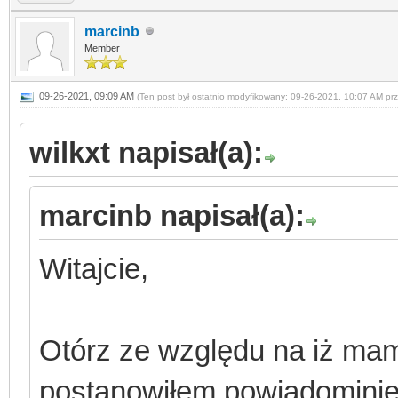
marcinb
Member
09-26-2021, 09:09 AM
(Ten post był ostatnio modyfikowany: 09-26-2021, 10:07 AM pr
wilkxt napisał(a):
marcinb napisał(a):
Witajcie,
Otórz ze względu na iż ma
postanowiłem powiadominie