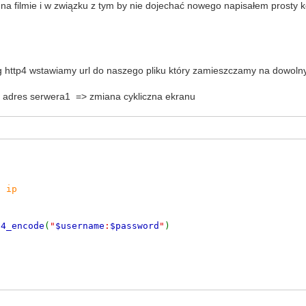
a filmie i w związku z tym by nie dojechać nowego napisałem prosty k
iąg http4 wstawiamy url do naszego pliku który zamieszczamy na dowo
ko adres serwera1 => zmiana cykliczna ekranu
o ip
64_encode
(
"
$username
:
$password
"
)