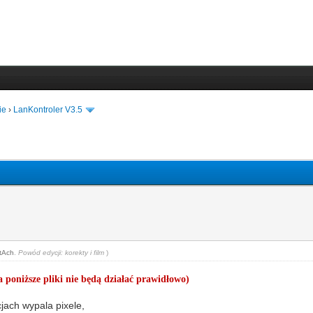
ie
›
LanKontroler V3.5
tAch
.
Powód edycji: korekty i film
)
 poniższe pliki nie będą działać prawidłowo)
ach wypala pixele,