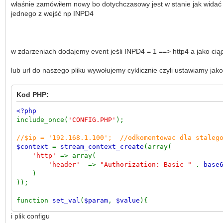
właśnie zamówiłem nowy bo dotychczasowy jest w stanie jak widać n
jednego z wejść np INPD4
w zdarzeniach dodajemy event jeśli INPD4 = 1 ==> http4 a jako c
lub url do naszego pliku wywołujemy cyklicznie czyli ustawiamy ja
Kod PHP:
<?php
include_once(
'CONFIG.PHP'
);
//$ip = '192.168.1.100'; //odkomentowac dla staleg
$context
=
stream_context_create
(array(
'http'
=> array(
'header'
=>
"Authorization: Basic "
.
base
)
));
function
set_val
(
$param
,
$value
){
$fileData
=
file
(
'CONFIG.PHP'
);
i plik configu
$newArray
= array();
$jest
=
0
;