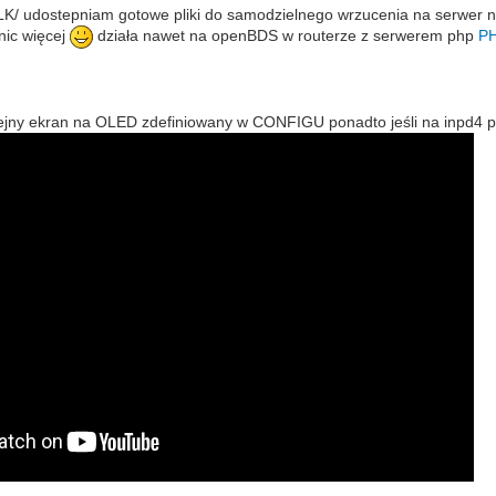
K/ udostepniam gotowe pliki do samodzielnego wrzucenia na serwer najle
nic więcej
działa nawet na openBDS w routerze z serwerem php
P
lejny ekran na OLED zdefiniowany w CONFIGU ponadto jeśli na inpd4 p