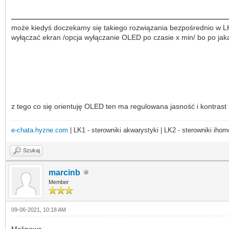
może kiedyś doczekamy się takiego rozwiązania bezpośrednio w LK
wyłączać ekran /opcja wyłączanie OLED po czasie x min/ bo po jak
z tego co się orientuję OLED ten ma regulowana jasność i kontrast
e-chata.hyzne.com
| LK1 - sterowniki akwarystyki | LK2 - sterowniki ihom
Szukaj
marcinb
Member
09-06-2021, 10:18 AM
Malinowo,