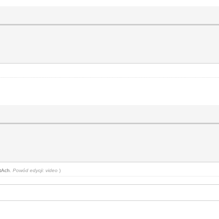
tAch
.
Powód edycji: video
)