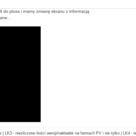
************************//
w new
ErrorException
(
$m
,
$s
,
$s
,
$f
,
$l
); });
4 do plusa i mamy zmianę ekranu z informacją
tm.cgi?oled='
.
$url
,
false
,
$context
); }
ane...
e | LK3 - niezliczone ilości wersji/nakładek na farmach PV i nie tylko | LK4 