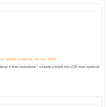
"\n"
;}
;}
st kodem ustawień ekranu OLED
 powoduje wysłanie do LK ustawień
rać 4 linie rozdzielone * a każda z linijek txtu LCD musi zawierać
i wyświetlenie jej na ekranie OLED
ny - wyświetlenie ostatniej
lenie pierwszej itd...