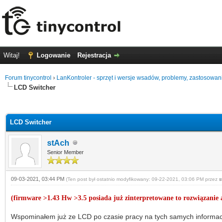
Witaj!
Logowanie
Rejestracja
Forum tinycontrol
›
LanKontroler - sprzęt i wersje wsadów, problemy, zastosowan
LCD Switcher
1 głosów - średnia: 5
1
2
3
4
5
LCD Switcher
stAch
Senior Member
09-03-2021, 03:44 PM
(Ten post był ostatnio modyfikowany: 09-22-2021, 03:06 PM przez
s
(firmware >1.43 Hw >3.5 posiada już zinterpretowane to rozwiązanie a
Wspominałem już ze LCD po czasie pracy na tych samych informacj