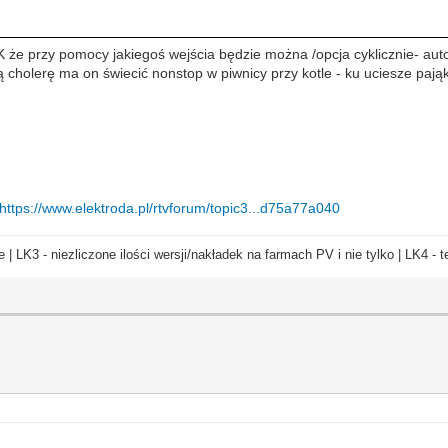
 że przy pomocy jakiegoś wejścia będzie można /opcja cyklicznie- au
ą cholerę ma on świecić nonstop w piwnicy przy kotle - ku uciesze paj
https://www.elektroda.pl/rtvforum/topic3...d75a77a040
e | LK3 - niezliczone ilości wersji/nakładek na farmach PV i nie tylko | LK4 