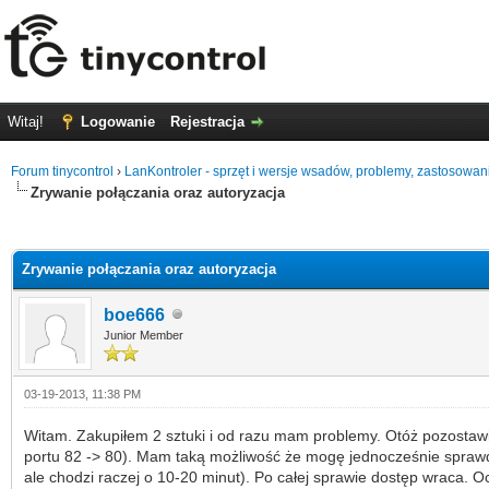
Witaj!
Logowanie
Rejestracja
Forum tinycontrol
›
LanKontroler - sprzęt i wersje wsadów, problemy, zastosowan
Zrywanie połączania oraz autoryzacja
0 głosów - średnia: 0
1
2
3
4
5
Zrywanie połączania oraz autoryzacja
boe666
Junior Member
03-19-2013, 11:38 PM
Witam. Zakupiłem 2 sztuki i od razu mam problemy. Otóż pozostawił
portu 82 -> 80). Mam taką możliwość że mogę jednocześnie sprawdz
ale chodzi raczej o 10-20 minut). Po całej sprawie dostęp wraca. 