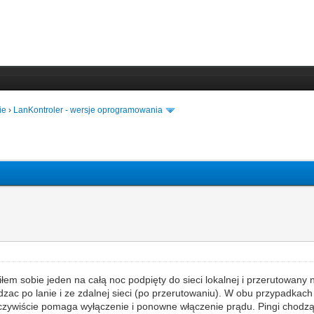
ie
›
LanKontroler - wersje oprogramowania
em sobie jeden na całą noc podpięty do sieci lokalnej i przerutowany
ac po lanie i ze zdalnej sieci (po przerutowaniu). W obu przypadkach 
Oczywiście pomaga wyłączenie i ponowne włączenie prądu. Pingi chodzą,