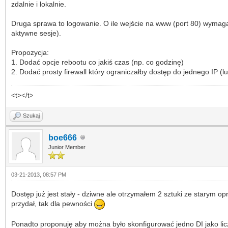
zdalnie i lokalnie.
Druga sprawa to logowanie. O ile wejście na www (port 80) wymaga 
aktywne sesje).
Propozycja:
1. Dodać opcje rebootu co jakiś czas (np. co godzinę)
2. Dodać prosty firewall który ograniczałby dostęp do jednego IP (lub
<t></t>
Szukaj
boe666
Junior Member
03-21-2013, 08:57 PM
Dostęp już jest stały - dziwne ale otrzymałem 2 sztuki ze starym o
przydał, tak dla pewności
Ponadto proponuję aby można było skonfigurować jedno DI jako licz