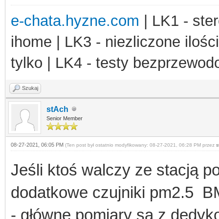
e-chata.hyzne.com
| LK1 - ster
ihome | LK3 - niezliczone ilośc
tylko | LK4 - testy bezprzewo
Szukaj
stAch
Senior Member
08-27-2021, 06:05 PM
(Ten post był ostatnio modyfikowany: 08-27-2021, 06:28 PM przez
s
Jeśli ktoś walczy ze stacją 
dodatkowe czujniki pm2.5 BMe
- główne pomiary są z dedy