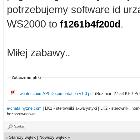
potrzebujemy software id urz
WS2000 to
f1261b4f200d
.
Miłej zabawy..
Załączone pliki
weatercloud API Documentation v1.0.pdf
(Rozmiar: 27.58 KB / Pob
e-chata.hyzne.com
| LK1 - sterowniki akwarystyki | LK2 - sterowniki ihome
bezprzewodowe
Szukaj
«
Starszy wątek
|
Nowszy wątek
»