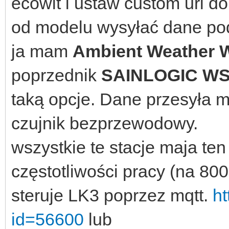
ecowit i ustaw custom url do
od modelu wysyłać dane pod
ja mam
Ambient Weather
W
poprzednik
SAINLOGIC WS
taką opcje. Dane przesyła mo
czujnik bezprzewodowy.
wszystkie te stacje maja te
częstotliwości pracy (na 800
steruje LK3 poprzez mqtt.
ht
id=56600
lub