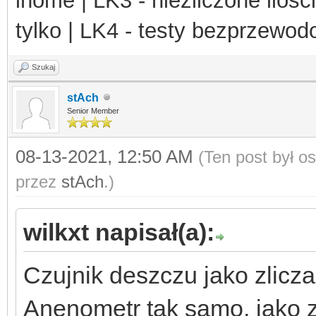
ihome | LK3 - niezliczone ilośc
tylko | LK4 - testy bezprzewo
Szukaj
stAch
Senior Member
08-13-2021, 12:50 AM
(Ten post był o
przez
stAch
.)
wilkxt napisał(a):
Czujnik deszczu jako zlicz
Anenometr tak samo, jako z