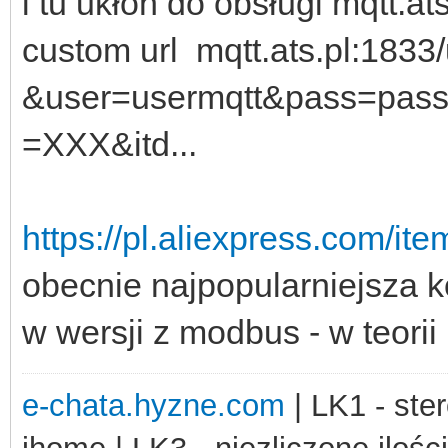
i tu ukłon do obsługi mqtt.a
custom url mqtt.ats.pl:1833
&user=usermqtt&pass=pas
=XXX&itd...
https://pl.aliexpress.com/
obecnie najpopularniejsza 
w wersji z modbus - w teorii
e-chata.hyzne.com
| LK1 - ster