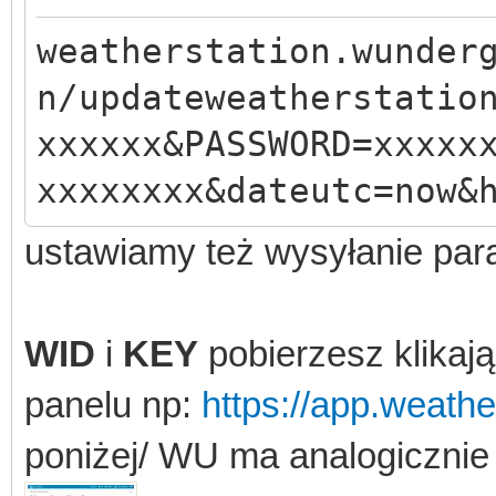
weatherstation.wunder
n/updateweatherstatio
xxxxxx&PASSWORD=xxxxx
xxxxxxxx&dateutc=now&
ustawiamy też wysyłanie para
WID
i
KEY
pobierzesz klikaj
panelu np:
https://app.weathe
poniżej/ WU ma analogicznie