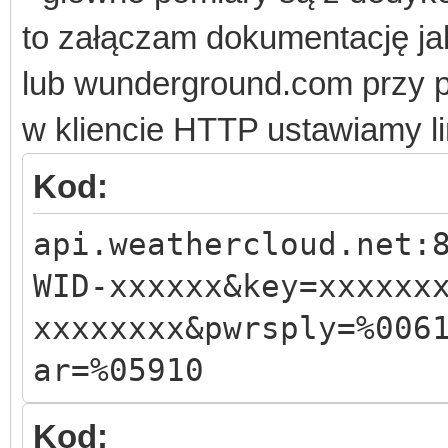
to załączam dokumentację ja
lub wunderground.com przy p
w kliencie HTTP ustawiamy li
Kod:
api.weathercloud.net:
WID-xxxxxx&key=xxxxxx
xxxxxxxx&pwrsply=%006
ar=%05910
Kod: