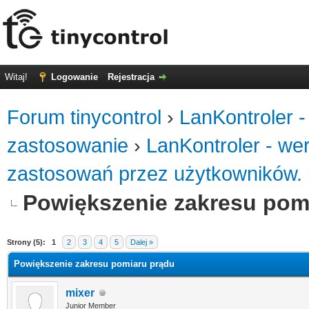
Witaj!
Logowanie
Rejestracja
Forum tinycontrol
›
LanKontroler -
zastosowanie
›
LanKontroler - we
zastosowań przez użytkowników.
Powiększenie zakresu pom
0
Strony (5):
1
2
3
4
5
Dalej »
Powiększenie zakresu pomiaru prądu
mixer
Junior Member