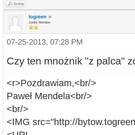
Szukaj
togreen
Junior Member
07-25-2013, 07:28 PM
Czy ten mnożnik "z palca" 
<r>Pozdrawiam,<br/>
Paweł Mendela<br/>
<br/>
<IMG src="http://bytow.togree
<URL