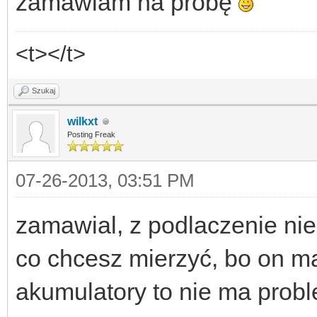
zamawiam na próbę
<t></t>
Szukaj
wilkxt
Posting Freak
07-26-2013, 03:51 PM
zamawial, z podlaczenie ni
co chcesz mierzyć, bo on ma 
akumulatory to nie ma prob