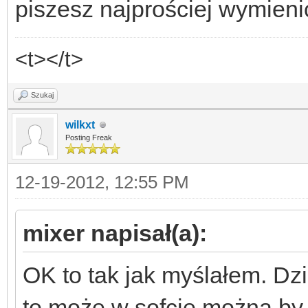
piszesz najprościej wymieni
<t></t>
Szukaj
wilkxt
Posting Freak
12-19-2012, 12:55 PM
mixer napisał(a):
OK to tak jak myślałem. Dz
to może w sofcie można by 