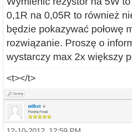
Wymienić rezystor na 5W to 
0,1R na 0,05R to również ni
będzie pokazywać połowę mni
rozwiązanie. Proszę o infor
wystarczy max 2x większy p
<t></t>
Szukaj
wilkxt
Posting Freak
12-10-2012, 12:59 PM