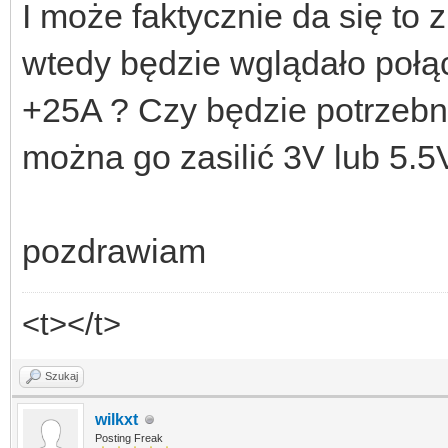
I może faktycznie da się to 
wtedy będzie wglądało poł
+25A ? Czy będzie potrzebna
można go zasilić 3V lub 5.
pozdrawiam
<t></t>
Szukaj
wilkxt
Posting Freak