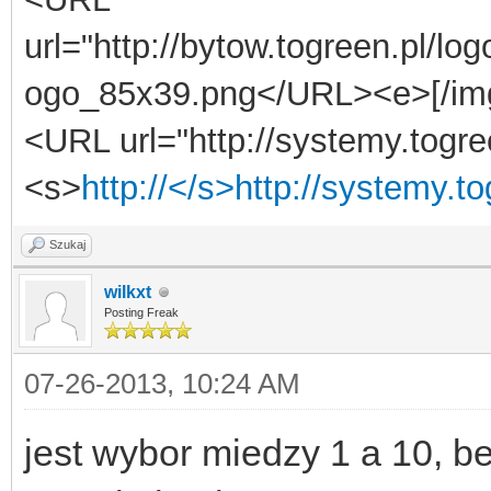
url="http://bytow.togreen.pl/lo
ogo_85x39.png</URL><e>[/im
<URL url="http://systemy.togre
<s>
http://</s>http://systemy.t
Szukaj
wilkxt
Posting Freak
07-26-2013, 10:24 AM
jest wybor miedzy 1 a 10, b