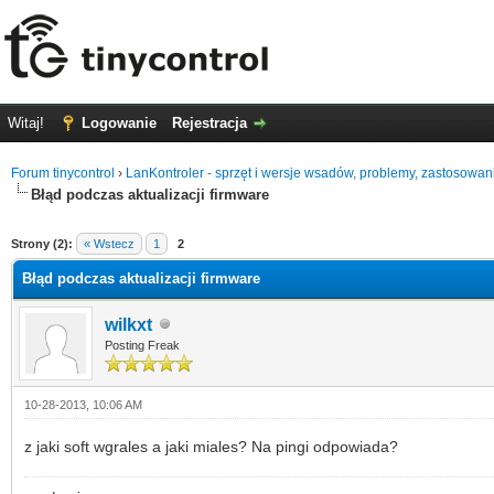
Witaj!
Logowanie
Rejestracja
Forum tinycontrol
›
LanKontroler - sprzęt i wersje wsadów, problemy, zastosowan
Błąd podczas aktualizacji firmware
0 głosów - średnia: 0
1
2
3
4
5
Strony (2):
« Wstecz
1
2
Błąd podczas aktualizacji firmware
wilkxt
Posting Freak
10-28-2013, 10:06 AM
z jaki soft wgrales a jaki miales? Na pingi odpowiada?