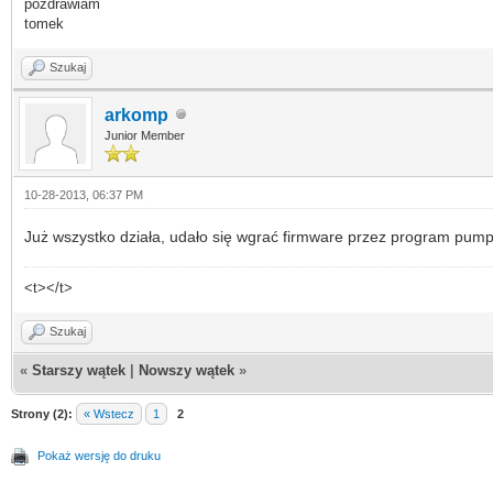
pozdrawiam
tomek
Szukaj
arkomp
Junior Member
10-28-2013, 06:37 PM
Już wszystko działa, udało się wgrać firmware przez program pumpk
<t></t>
Szukaj
«
Starszy wątek
|
Nowszy wątek
»
Strony (2):
« Wstecz
1
2
Pokaż wersję do druku