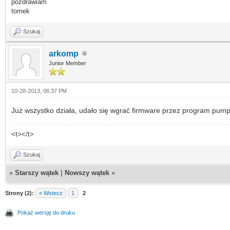
pozdrawiam
tomek
Szukaj
arkomp
Junior Member
10-28-2013, 06:37 PM
Już wszystko działa, udało się wgrać firmware przez program pumpk
<t></t>
Szukaj
«
Starszy wątek
|
Nowszy wątek
»
Strony (2):
« Wstecz
1
2
Pokaż wersję do druku