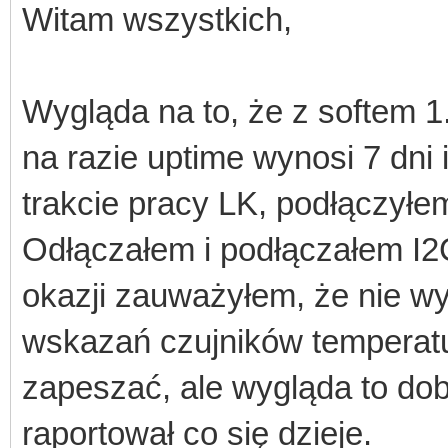
Witam wszystkich,
Wygląda na to, że z softem 
na razie uptime wynosi 7 dni 
trakcie pracy LK, podłączyłe
Odłączałem i podłączałem I2C
okazji zauważyłem, że nie wys
wskazań czujników temperatur
zapeszać, ale wygląda to dob
raportował co się dzieje.