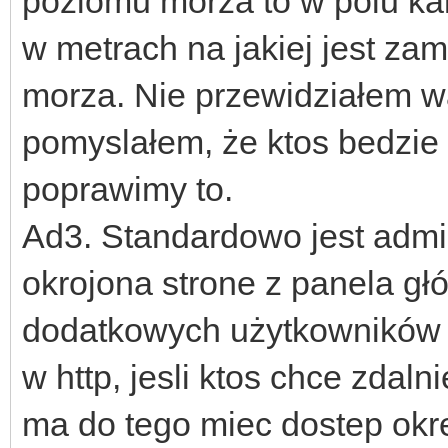
poziomu morza to w polu ka
w metrach na jakiej jest z
morza. Nie przewidziałem wa
pomyslałem, że ktos bedzie m
poprawimy to.
Ad3. Standardowo jest admin
okrojona strone z panela g
dodatkowych użytkowników sł
w http, jesli ktos chce zdal
ma do tego miec dostep okr