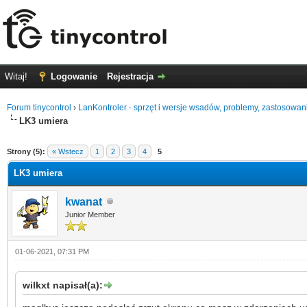
Witaj!
Logowanie
Rejestracja
Forum tinycontrol
›
LanKontroler - sprzęt i wersje wsadów, problemy, zastosowan
LK3 umiera
0
Strony (5):
« Wstecz
1
2
3
4
5
LK3 umiera
kwanat
Junior Member
01-06-2021, 07:31 PM
wilkxt napisał(a):