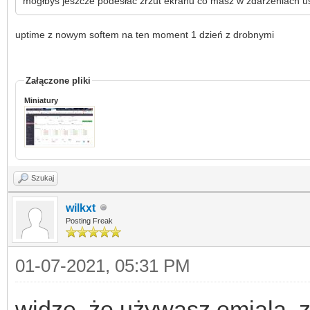
mogłbys jeszcze podesłać zrzut ekranu co masz w zdarzeniach u
uptime z nowym softem na ten moment 1 dzień z drobnymi
Załączone pliki
Miniatury
Szukaj
wilkxt
Posting Freak
01-07-2021, 05:31 PM
widzę, że używasz emiala, zn