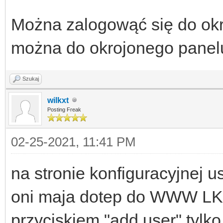
Można zalogowąć się do okr
można do okrojonego panel
Szukaj
wilkxt
Posting Freak
02-25-2021, 11:41 PM
na stronie konfiguracyjnej u
oni maja dotep do WWW LK.
przyciskiem "add user" tylko