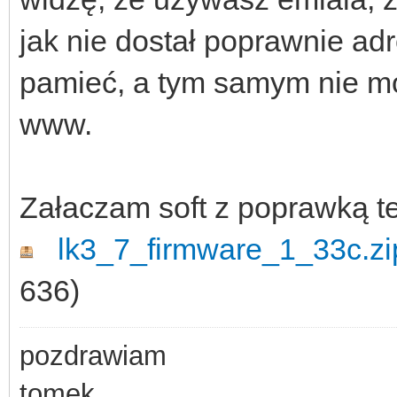
jak nie dostał poprawnie a
pamieć, a tym samym nie mo
www.
Załaczam soft z poprawką t
lk3_7_firmware_1_33c.zi
636)
pozdrawiam
tomek