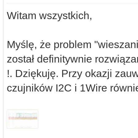
Witam wszystkich,
Myślę, że problem "wieszan
został definitywnie rozwiąz
!. Dziękuję. Przy okazji za
czujników I2C i 1Wire równie