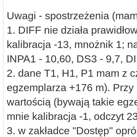
Uwagi - spostrzeżenia (mam 
1. DIFF nie działa prawidł
kalibracja -13, mnożnik 1;
INPA1 - 10,60, DS3 - 9,7, DIF
2. dane T1, H1, P1 mam z c
egzemplarza +176 m). Przy 
wartością (bywają takie egz
mnie kalibracja -1, odczyt 2
3. w zakładce "Dostęp" opr