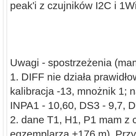
peak'i z czujników I2C i 1W
Uwagi - spostrzeżenia (mam
1. DIFF nie działa prawid
kalibracja -13, mnożnik 1
INPA1 - 10,60, DS3 - 9,7, DI
2. dane T1, H1, P1 mam z c
egzemplarza +176 m). Przy