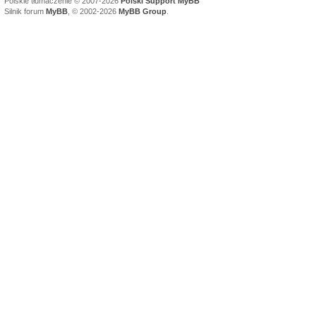
Polskie tłumaczenie © 2007-2026
Polski Support MyBB
Silnik forum
MyBB
, © 2002-2026
MyBB Group
.