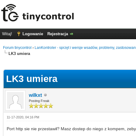
Witaj!
Logowanie
Rejestracja
Forum tinycontrol
›
LanKontroler - sprzęt i wersje wsadów, problemy, zastosowan
LK3 umiera
0
LK3 umiera
wilkxt
Posting Freak
11-17-2020, 04:16 PM
Port http sie nie przestawił? Masz dostep do niego z kompem, zeb