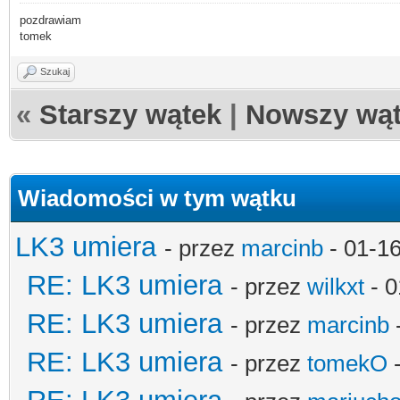
pozdrawiam
tomek
Szukaj
«
Starszy wątek
|
Nowszy wą
Wiadomości w tym wątku
LK3 umiera
- przez
marcinb
- 01-1
RE: LK3 umiera
- przez
wilkxt
- 0
RE: LK3 umiera
- przez
marcinb
RE: LK3 umiera
- przez
tomekO
-