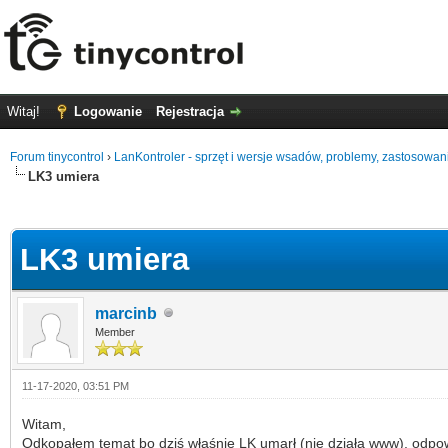
Witaj!
Logowanie
Rejestracja
Forum tinycontrol
›
LanKontroler - sprzęt i wersje wsadów, problemy, zastosowan
LK3 umiera
0
LK3 umiera
marcinb
Member
11-17-2020, 03:51 PM
Witam,
Odkopałem temat bo dziś właśnie LK umarł (nie działa www), odpo