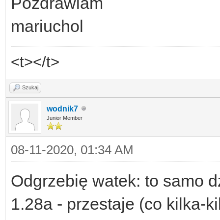
Pozdrawiam
mariuchol
<t></t>
Szukaj
wodnik7
Junior Member
08-11-2020, 01:34 AM
Odgrzebię watek: to samo dz
1.28a - przestaje (co kilka-k