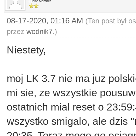
Junior Member
08-17-2020, 01:16 AM
(Ten post był o
przez
wodnik7
.)
Niestety,
moj LK 3.7 nie ma juz polsk
mi sie, ze wszystkie pousuw
ostatnich mial reset o 23:59
wszystko smigalo, ale dzis "
20:35. Teraz moge go osiagn