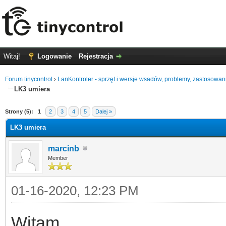
Witaj!
Logowanie
Rejestracja
Forum tinycontrol
›
LanKontroler - sprzęt i wersje wsadów, problemy, zastosowan
LK3 umiera
0
Strony (5):
1
2
3
4
5
Dalej »
LK3 umiera
marcinb
Member
01-16-2020, 12:23 PM
Witam,