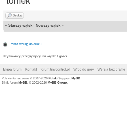
tomek
Szukaj
«
Starszy wątek
|
Nowszy wątek
»
Pokaż wersję do druku
Użytkownicy przeglądający ten wątek: 1 gości
Ekipa forum
Kontakt
forum.tinycontrol.pl
Wróć do góry
Wersja bez grafiki
Polskie tłumaczenie © 2007-2026
Polski Support MyBB
Silnik forum
MyBB
, © 2002-2026
MyBB Group
.