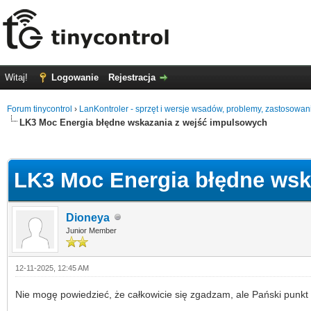
Witaj!
Logowanie
Rejestracja
Forum tinycontrol
›
LanKontroler - sprzęt i wersje wsadów, problemy, zastosowan
LK3 Moc Energia błędne wskazania z wejść impulsowych
0
LK3 Moc Energia błędne wsk
Dioneya
Junior Member
12-11-2025, 12:45 AM
Nie mogę powiedzieć, że całkowicie się zgadzam, ale Pański punkt w