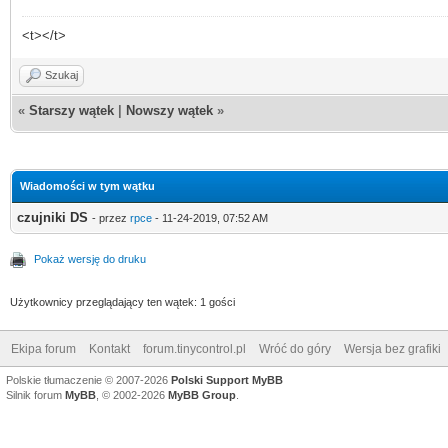
<t></t>
Szukaj
«
Starszy wątek
|
Nowszy wątek
»
Wiadomości w tym wątku
czujniki DS
- przez
rpce
- 11-24-2019, 07:52 AM
Pokaż wersję do druku
Użytkownicy przeglądający ten wątek: 1 gości
Ekipa forum
Kontakt
forum.tinycontrol.pl
Wróć do góry
Wersja bez grafiki
Polskie tłumaczenie © 2007-2026
Polski Support MyBB
Silnik forum
MyBB
, © 2002-2026
MyBB Group
.