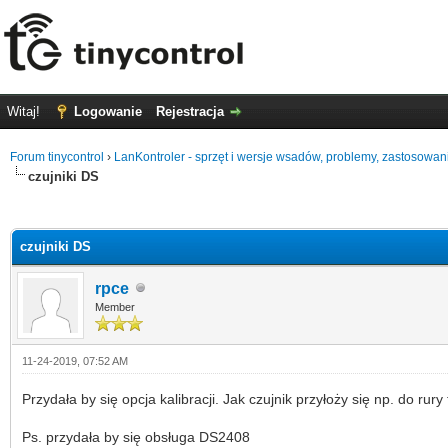
Witaj!
Logowanie
Rejestracja
Forum tinycontrol
›
LanKontroler - sprzęt i wersje wsadów, problemy, zastosowan
czujniki DS
0 głosów - średnia: 0
1
2
3
4
5
czujniki DS
rpce
Member
11-24-2019, 07:52 AM
Przydała by się opcja kalibracji. Jak czujnik przyłoży się np. do rury
Ps. przydała by się obsługa DS2408