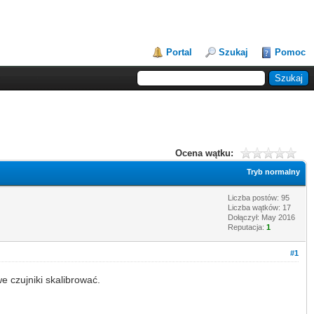
Portal
Szukaj
Pomoc
Ocena wątku:
Tryb normalny
Liczba postów: 95
Liczba wątków: 17
Dołączył: May 2016
Reputacja:
1
#1
we czujniki skalibrować.