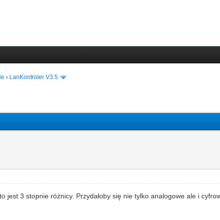
ie
›
LanKontroler V3.5
 to jest 3 stopnie różnicy. Przydałoby się nie tylko analogowe ale i cyfro