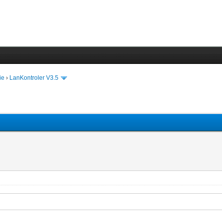
ie
›
LanKontroler V3.5