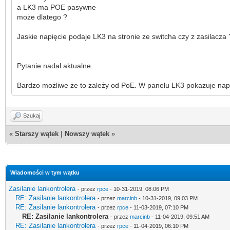
a LK3 ma POE pasywne
może dlatego ?
Jaskie napięcie podaje LK3 na stronie ze switcha czy z zasilacza 
Pytanie nadal aktualne.
Bardzo możliwe że to zależy od PoE. W panelu LK3 pokazuje napi
Szukaj
«
Starszy wątek
|
Nowszy wątek
»
Wiadomości w tym wątku
Zasilanie lankontrolera
- przez
rpce
- 10-31-2019, 08:06 PM
RE: Zasilanie lankontrolera
- przez
marcinb
- 10-31-2019, 09:03 PM
RE: Zasilanie lankontrolera
- przez
rpce
- 11-03-2019, 07:10 PM
RE: Zasilanie lankontrolera
- przez
marcinb
- 11-04-2019, 09:51 AM
RE: Zasilanie lankontrolera
- przez
rpce
- 11-04-2019, 06:10 PM