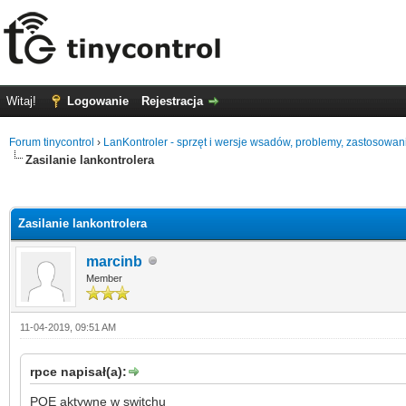
Witaj!
Logowanie
Rejestracja
Forum tinycontrol
›
LanKontroler - sprzęt i wersje wsadów, problemy, zastosowan
Zasilanie lankontrolera
0 głosów - średnia: 0
1
2
3
4
5
Zasilanie lankontrolera
marcinb
Member
11-04-2019, 09:51 AM
rpce napisał(a):
POE aktywne w switchu