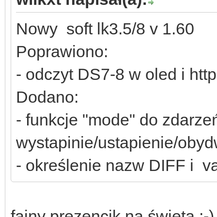
Nowy soft lk3.5/8 v 1.60
Poprawiono:
- odczyt DS7-8 w oled i http
Dodano:
- funkcje "mode" do zdarz
wystapinie/ustapienie/obydw
- określenie nazw DIFF i va
fajny prezencik na święta :-)