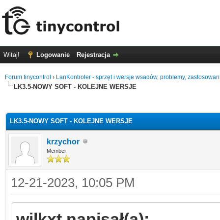
Witaj!
Logowanie
Rejestracja
Forum tinycontrol
›
LanKontroler - sprzęt i wersje wsadów, problemy, zastosowan
LK3.5-NOWY SOFT - KOLEJNE WERSJE
0
LK3.5-NOWY SOFT - KOLEJNE WERSJE
krzychor
Member
12-21-2023, 10:05 PM
wilkxt napisał(a):