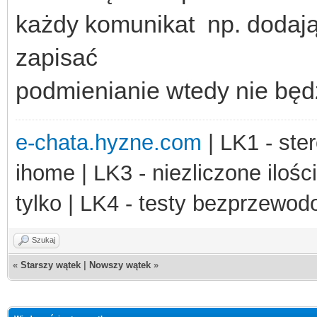
każdy komunikat np. dodając
zapisać
podmienianie wtedy nie będ
e-chata.hyzne.com
| LK1 - ster
ihome | LK3 - niezliczone ilośc
tylko | LK4 - testy bezprzewo
Szukaj
«
Starszy wątek
|
Nowszy wątek
»