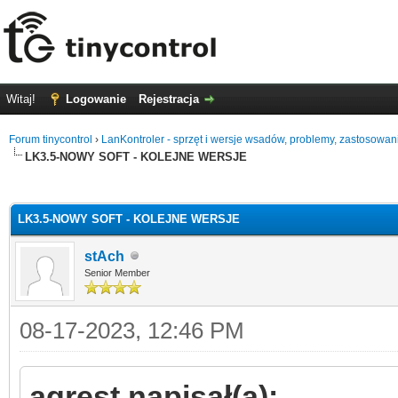
Witaj!
Logowanie
Rejestracja
Forum tinycontrol
›
LanKontroler - sprzęt i wersje wsadów, problemy, zastosowan
LK3.5-NOWY SOFT - KOLEJNE WERSJE
0
LK3.5-NOWY SOFT - KOLEJNE WERSJE
stAch
Senior Member
08-17-2023, 12:46 PM
agrest napisał(a):