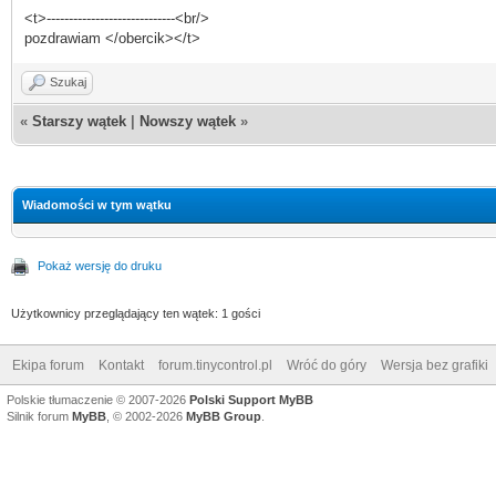
<t>-----------------------------<br/>
pozdrawiam </obercik></t>
Szukaj
«
Starszy wątek
|
Nowszy wątek
»
Wiadomości w tym wątku
Pokaż wersję do druku
Użytkownicy przeglądający ten wątek: 1 gości
Ekipa forum
Kontakt
forum.tinycontrol.pl
Wróć do góry
Wersja bez grafiki
Polskie tłumaczenie © 2007-2026
Polski Support MyBB
Silnik forum
MyBB
, © 2002-2026
MyBB Group
.