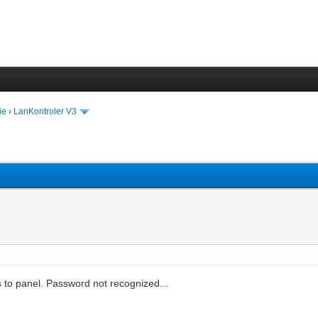
ie
›
LanKontroler V3
s to panel. Password not recognized...