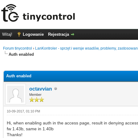
Witaj!
Logowanie
Rejestracja
Forum tinycontrol
›
LanKontroler - sprzęt i wersje wsadów, problemy, zastosowan
Auth enabled
0 głosów - średnia: 0
1
2
3
4
5
Auth enabled
octavvian
Member
10-09-2017, 01:10 PM
Hi, when enabling auth in the access page, result in denying acces
fw 1.43b, same in 1.40b
Thanks!