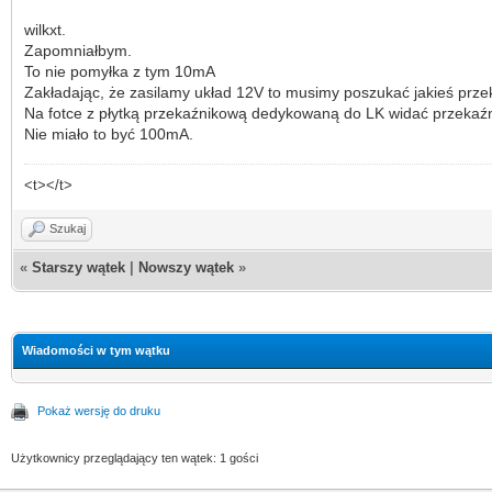
wilkxt.
Zapomniałbym.
To nie pomyłka z tym 10mA
Zakładając, że zasilamy układ 12V to musimy poszukać jakieś prze
Na fotce z płytką przekaźnikową dedykowaną do LK widać przekaźni
Nie miało to być 100mA.
<t></t>
Szukaj
«
Starszy wątek
|
Nowszy wątek
»
Wiadomości w tym wątku
Pokaż wersję do druku
Użytkownicy przeglądający ten wątek: 1 gości