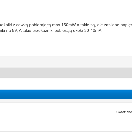
kaźniki z cewką pobierającą max 150mW a takie są, ale zasilane napi
ki na 5V, A takie przekaźniki pobierają około 30-40mA.
Skocz do: