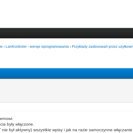
ie
›
LanKontroler - wersje oprogramowania
›
Przykłady zastosowań przez użytkown
lemowi.
cia były włączone.
 nie był aktywny) wszystkie wpisy i jak na razie samoczynne włączanie 