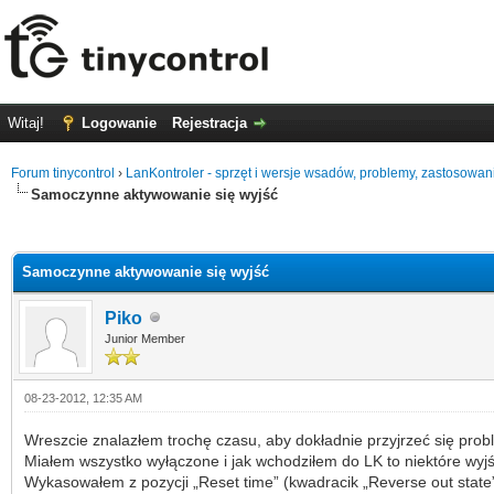
Witaj!
Logowanie
Rejestracja
Forum tinycontrol
›
LanKontroler - sprzęt i wersje wsadów, problemy, zastosowan
Samoczynne aktywowanie się wyjść
0 głosów - średnia: 0
1
2
3
4
5
Samoczynne aktywowanie się wyjść
Piko
Junior Member
08-23-2012, 12:35 AM
Wreszcie znalazłem trochę czasu, aby dokładnie przyjrzeć się prob
Miałem wszystko wyłączone i jak wchodziłem do LK to niektóre wyjś
Wykasowałem z pozycji „Reset time” (kwadracik „Reverse out state”