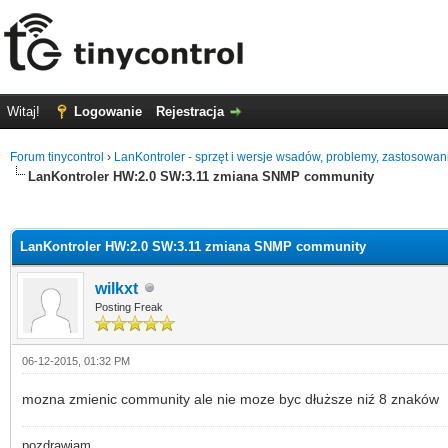
Witaj!
Logowanie
Rejestracja
Forum tinycontrol
›
LanKontroler - sprzęt i wersje wsadów, problemy, zastosowan
LanKontroler HW:2.0 SW:3.11 zmiana SNMP community
0
LanKontroler HW:2.0 SW:3.11 zmiana SNMP community
wilkxt
Posting Freak
06-12-2015, 01:32 PM
mozna zmienic community ale nie moze byc dłuższe niź 8 znaków
pozdrawiam