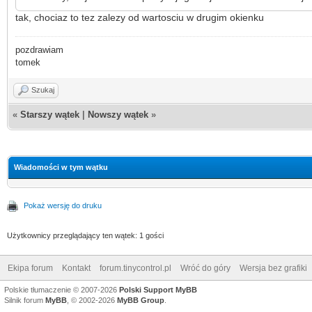
tak, chociaz to tez zalezy od wartosciu w drugim okienku
pozdrawiam
tomek
Szukaj
«
Starszy wątek
|
Nowszy wątek
»
Wiadomości w tym wątku
Pokaż wersję do druku
Użytkownicy przeglądający ten wątek: 1 gości
Ekipa forum
Kontakt
forum.tinycontrol.pl
Wróć do góry
Wersja bez grafiki
Polskie tłumaczenie © 2007-2026
Polski Support MyBB
Silnik forum
MyBB
, © 2002-2026
MyBB Group
.