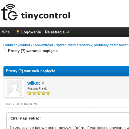
Witaj!
Logowanie
Rejestracja
Forum tinycontrol
›
LanKontroler - sprzęt i wersje wsadów, problemy, zastosowan
Prosty (?) warunek napięcia
0 głosów - średnia: 0
1
2
3
4
5
Prosty (?) warunek napięcia
wilkxt
Posting Freak
03-17-2014, 06:00 PM
rzirzi napisał(a):
To znaczy, że jak wzrośnie powyżej "górnej" wartości ustawionej w 