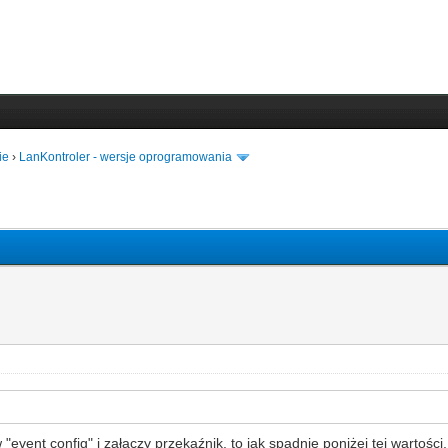
ie
›
LanKontroler - wersje oprogramowania
"event config" i załączy przekaźnik, to jak spadnie poniżej tej wartości