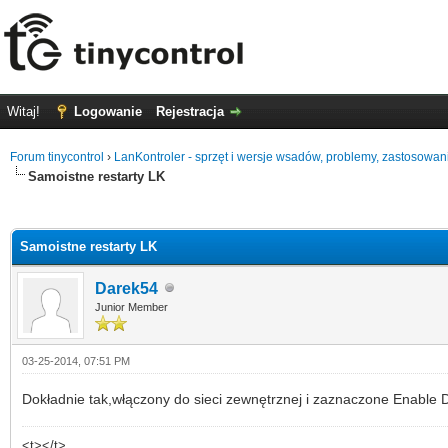
Witaj!
Logowanie
Rejestracja
Forum tinycontrol
›
LanKontroler - sprzęt i wersje wsadów, problemy, zastosowan
Samoistne restarty LK
0
Samoistne restarty LK
Darek54
Junior Member
03-25-2014, 07:51 PM
Dokładnie tak,włączony do sieci zewnętrznej i zaznaczone Enable
<t></t>