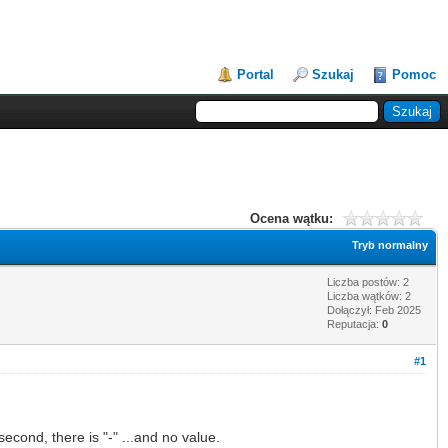
Portal
Szukaj
Pomoc
Ocena wątku:
Tryb normalny
Liczba postów: 2
Liczba wątków: 2
Dołączył: Feb 2025
Reputacja:
0
#1
cond, there is "-" ...and no value.