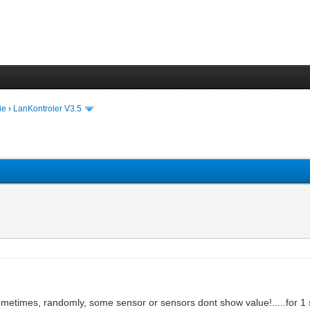
ie
›
LanKontroler V3.5
metimes, randomly, some sensor or sensors dont show value!.....for 1 se