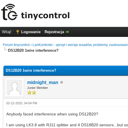
Witaj!
Logowanie
Rejestracja
Forum tinycontrol
›
LanKontroler - sprzęt i wersje wsadów, problemy, zastosowan
DS12B20 1wire interference?
0 głosów - średnia: 0
1
2
3
4
5
DS12B20 1wire interference?
midnight_man
Junior Member
02-22-2025, 04:04 PM
Anybody faced interference when using DS12B20?
I am using LK3.8 with RJ11 splitter and 4 DS18B20 sensors...but so