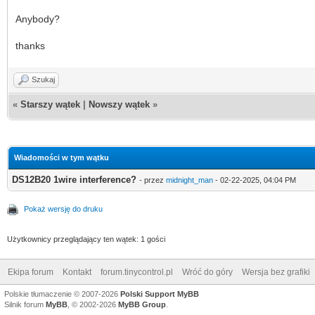
Anybody?
thanks
Szukaj
«
Starszy wątek
|
Nowszy wątek
»
Wiadomości w tym wątku
DS12B20 1wire interference?
- przez
midnight_man
- 02-22-2025, 04:04 PM
Pokaż wersję do druku
Użytkownicy przeglądający ten wątek: 1 gości
Ekipa forum
Kontakt
forum.tinycontrol.pl
Wróć do góry
Wersja bez grafiki
Polskie tłumaczenie © 2007-2026
Polski Support MyBB
Silnik forum
MyBB
, © 2002-2026
MyBB Group
.