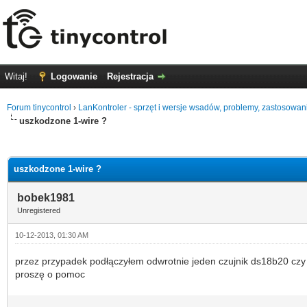
Witaj!
Logowanie
Rejestracja
Forum tinycontrol
›
LanKontroler - sprzęt i wersje wsadów, problemy, zastosowan
uszkodzone 1-wire ?
0 głosów - średnia: 0
1
2
3
4
5
uszkodzone 1-wire ?
bobek1981
Unregistered
10-12-2013, 01:30 AM
przez przypadek podłączyłem odwrotnie jeden czujnik ds18b20 czy 
proszę o pomoc