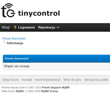
Witaj!
Logowanie
Rejestracja
Forum tinycontrol
Informacja
Forum tinycontrol
Wątek nie istnieje.
Ekipa forum
Kontakt
forum.tinycontrol.pl
Wróć do góry
Wersja bez grafiki
Polskie tłumaczenie © 2007-2026
Polski Support MyBB
Silnik forum
MyBB
, © 2002-2026
MyBB Group
.