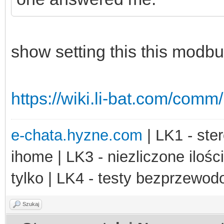
show setting this this modbu
https://wiki.li-bat.com/com
e-chata.hyzne.com
| LK1 - ster
ihome | LK3 - niezliczone ilośc
tylko | LK4 - testy bezprzewo
Szukaj