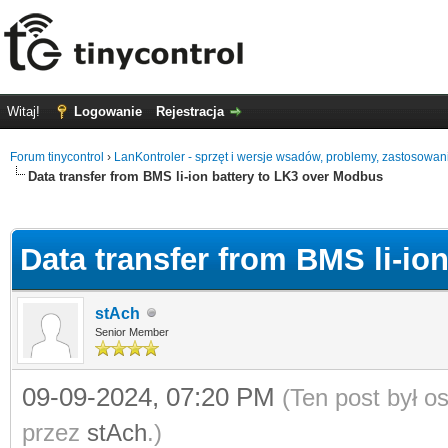
Witaj!
Logowanie
Rejestracja
Forum tinycontrol
›
LanKontroler - sprzęt i wersje wsadów, problemy, zastosowan
Data transfer from BMS li-ion battery to LK3 over Modbus
0
Data transfer from BMS li-io
stAch
Senior Member
09-09-2024, 07:20 PM
(Ten post był 
przez
stAch
.)