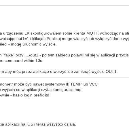
 na urządzeniu LK skonfigurowałem sobie klienta MQTT, wchodząc na s
wpisując out1=1 i klikając Publikuj mogę włączyć lub wyłączyć dane wyj
 sieci - mogę uruchomić wyjście.
"fajke" przy ..../out1 - po tym zabiegu pojawił mi się w aplikacji przyci
 the command within 10s.
tym aby móc przez aplikacje otworzyć lub zamknąć wyjście OUT1.
ermometr może być nawet systemowy lk TEMP lub VCC
yjścia co w aplikacji czytaj konfiguracji mqtt
nie - hasło login prefix itd
 aplikacji na iOS i teraz wszystko działa.