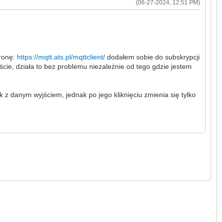
(06-27-2024, 12:51 PM)
tronę:
https://mqtt.ats.pl/mqttclient/
dodałem sobie do subskrypcji
ście, działa to bez problemu niezależnie od tego gdzie jestem
sk z danym wyjściem, jednak po jego kliknięciu zmienia się tylko