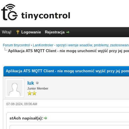
Witaj!
Logowanie
Rejestracja
Forum tinycontrol
›
LanKontroler - sprzęt i wersje wsadów, problemy, zastosowan
Aplikacja ATS MQTT Client - nie mogę uruchomić wyjść przy jej p
0 głosów - średnia: 0
1
2
3
4
5
Aplikacja ATS MQTT Client - nie mogę uruchomić wyjść przy jej po
luk
Junior Member
07-08-2024, 09:06 AM
stAch napisał(a):