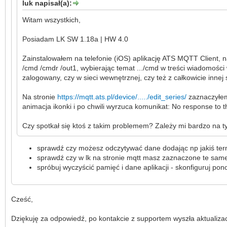
luk napisał(a):
Witam wszystkich,
Posiadam LK SW 1.18a | HW 4.0
Zainstalowałem na telefonie (iOS) aplikację ATS MQTT Client,
/cmd /cmdr /out1, wybierając temat .../cmd w treści wiadomości 
zalogowany, czy w sieci wewnętrznej, czy też z całkowicie innej
Na stronie
https://mqtt.ats.pl/device/...../edit_series/
zaznaczyłem 
animacja ikonki i po chwili wyrzuca komunikat: No response to
Czy spotkał się ktoś z takim problemem? Zależy mi bardzo na 
sprawdź czy możesz odczytywać dane dodając np jakiś t
sprawdź czy w lk na stronie mqtt masz zaznaczone te same w
spróbuj wyczyścić pamięć i dane aplikacji - skonfiguruj ponow
Cześć,
Dziękuję za odpowiedź, po kontakcie z supportem wyszła aktualizacja