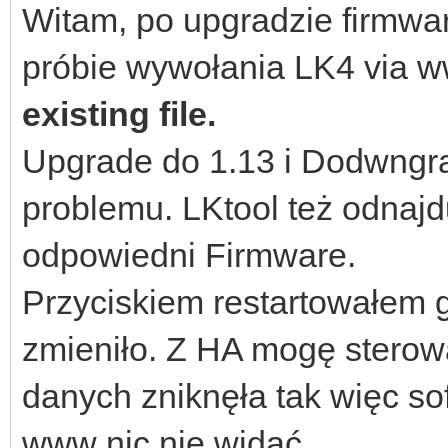
Witam, po upgradzie firmwar
próbie wywołania LK4 via 
existing file.
Upgrade do 1.13 i Dodwngr
problemu. LKtool też odnajd
odpowiedni Firmware.
Przyciskiem restartowałem g
zmieniło. Z HA mogę sterow
danych zniknęła tak więc soft
www nic nie widać.