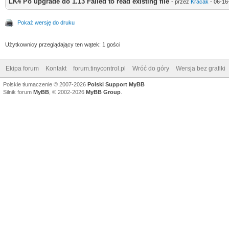
LK4 Po upgrade do 1.13 Failed to read existing file
- przez
Kracak
- 06-16
Pokaż wersję do druku
Użytkownicy przeglądający ten wątek: 1 gości
Ekipa forum
Kontakt
forum.tinycontrol.pl
Wróć do góry
Wersja bez grafiki
Polskie tłumaczenie © 2007-2026
Polski Support MyBB
Silnik forum
MyBB
, © 2002-2026
MyBB Group
.