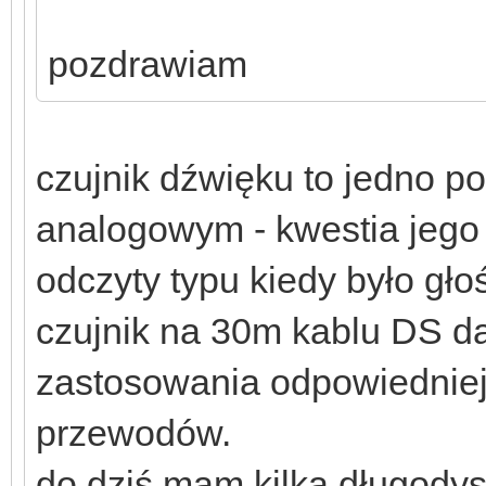
pozdrawiam
czujnik dźwięku to jedno p
analogowym - kwestia jego 
odczyty typu kiedy było gło
czujnik na 30m kablu DS d
zastosowania odpowiednie
przewodów.
do dziś mam kilka długody