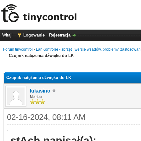
Witaj!
Logowanie
Rejestracja
Forum tinycontrol
›
LanKontroler - sprzęt i wersje wsadów, problemy, zastosowan
Czujnik natężenia dźwięku do LK
0
Czujnik natężenia dźwięku do LK
lukasino
Member
02-16-2024, 08:11 AM
stAch napisał(a):