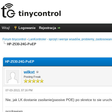
Witaj!
Logowanie
Rejestracja
Forum tinycontrol
›
LanKontroler - sprzęt i wersje wsadów, problemy, zastosowan
HP-2530-24G-PoEP
0
HP-2530-24G-PoEP
wilkxt
Posting Freak
07-03-2013, 07:16 PM
Nie, jak LK dostanie zasilanie(passive POE) po skretce to sie uruc
pozdrawiam