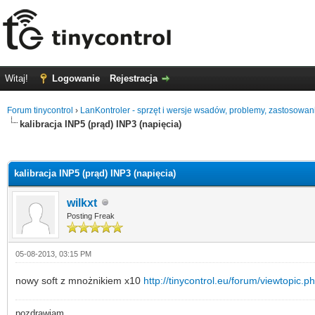
Witaj!
Logowanie
Rejestracja
Forum tinycontrol
›
LanKontroler - sprzęt i wersje wsadów, problemy, zastosowan
kalibracja INP5 (prąd) INP3 (napięcia)
0
kalibracja INP5 (prąd) INP3 (napięcia)
wilkxt
Posting Freak
05-08-2013, 03:15 PM
nowy soft z mnożnikiem x10
http://tinycontrol.eu/forum/viewtopic.
pozdrawiam