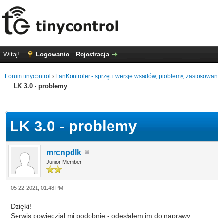
Witaj!
Logowanie
Rejestracja
Forum tinycontrol
›
LanKontroler - sprzęt i wersje wsadów, problemy, zastosowan
LK 3.0 - problemy
0
LK 3.0 - problemy
mrcnpdlk
Junior Member
05-22-2021, 01:48 PM
Dzięki!
Serwis powiedział mi podobnie - odesłałem im do naprawy.