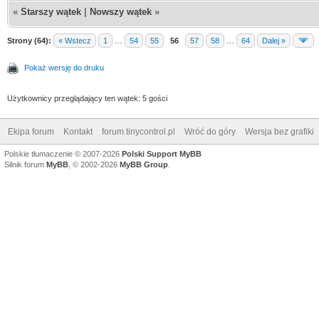
«
Starszy wątek
|
Nowszy wątek
»
Strony (64):
« Wstecz
1
…
54
55
56
57
58
…
64
Dalej »
Pokaż wersję do druku
Użytkownicy przeglądający ten wątek: 5 gości
Ekipa forum
Kontakt
forum.tinycontrol.pl
Wróć do góry
Wersja bez grafiki
Polskie tłumaczenie © 2007-2026
Polski Support MyBB
Silnik forum
MyBB
, © 2002-2026
MyBB Group
.