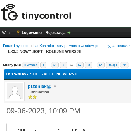
Witaj!
Logowanie
Rejestracja
Forum tinycontrol
›
LanKontroler - sprzęt i wersje wsadów, problemy, zastosowan
LK3.5-NOWY SOFT - KOLEJNE WERSJE
0
Strony (64):
« Wstecz
1
…
54
55
56
57
58
…
64
Dalej »
LK3.5-NOWY SOFT - KOLEJNE WERSJE
przeniek@
Junior Member
09-06-2023, 10:09 PM