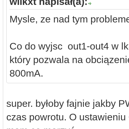
wilkxt napisał(a):
Mysle, ze nad tym problem
Co do wyjsc out1-out4 w lk3
który pozwala na obciązen
800mA.
super. byłoby fajnie jakby P
czas powrotu. O ustawieniu 