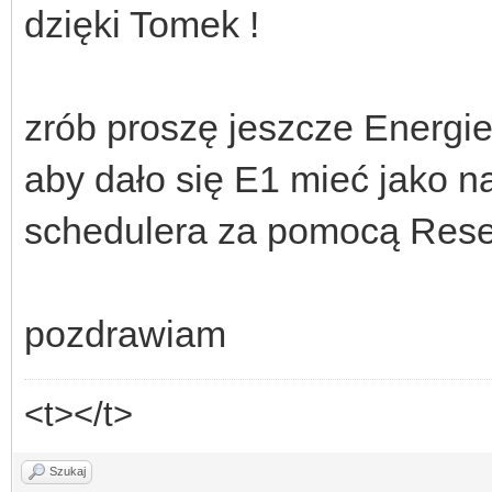
dzięki Tomek !
zrób proszę jeszcze Energie
aby dało się E1 mieć jako n
schedulera za pomocą Reset
pozdrawiam
<t></t>
Szukaj