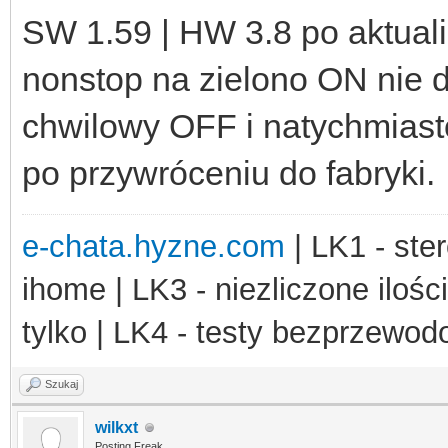
SW 1.59 | HW 3.8 po aktualiz
nonstop na zielono ON nie d
chwilowy OFF i natychmiast
po przywróceniu do fabryki.
e-chata.hyzne.com
| LK1 - ster
ihome | LK3 - niezliczone ilośc
tylko | LK4 - testy bezprzewo
Szukaj
wilkxt
Posting Freak