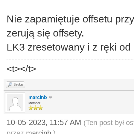
Nie zapamiętuje offsetu przy
zerują się offsety.
LK3 zresetowany i z ręki od
<t></t>
Szukaj
marcinb
Member
10-05-2023, 11:57 AM
(Ten post był o
przez
marcinb
.)