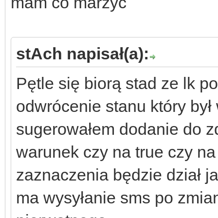
mam co marzyć
stAch napisał(a):
Pętle się biorą stad ze lk p
odwrócenie stanu który był 
sugerowałem dodanie do zd
warunek czy na true czy na 
zaznaczenia będzie dział j
ma wysyłanie sms po zmiani