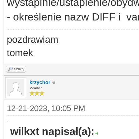
wystapinie/ustapienie/obydw
- określenie nazw DIFF i va
pozdrawiam
tomek
Szukaj
krzychor
Member
12-21-2023, 10:05 PM
wilkxt napisał(a):