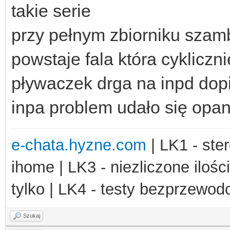
takie serie
przy pełnym zbiorniku szamb
powstaje fala która cyklicz
pływaczek drga na inpd dop
inpa problem udało się opa
e-chata.hyzne.com
| LK1 - ster
ihome | LK3 - niezliczone ilośc
tylko | LK4 - testy bezprzewo
Szukaj