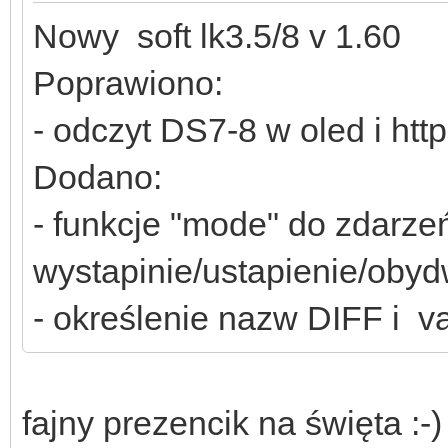
Nowy soft lk3.5/8 v 1.60
Poprawiono:
- odczyt DS7-8 w oled i http
Dodano:
- funkcje "mode" do zdarz
wystapinie/ustapienie/obydw
- określenie nazw DIFF i va
fajny prezencik na święta :-)