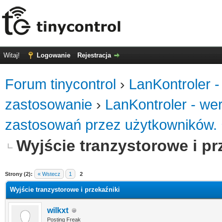
Witaj!
Logowanie
Rejestracja
Forum tinycontrol
›
LanKontroler -
zastosowanie
›
LanKontroler - we
zastosowań przez użytkowników.
Wyjście tranzystorowe i pr
0
Strony (2):
« Wstecz
1
2
Wyjście tranzystorowe i przekaźniki
wilkxt
Posting Freak