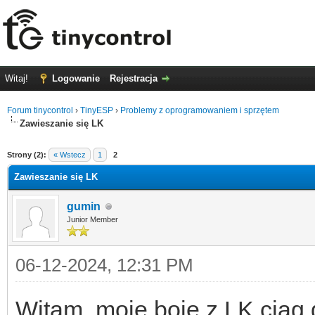
Witaj!
Logowanie
Rejestracja
Forum tinycontrol
›
TinyESP
›
Problemy z oprogramowaniem i sprzętem
Zawieszanie się LK
0
Strony (2):
« Wstecz
1
2
Zawieszanie się LK
gumin
Junior Member
06-12-2024, 12:31 PM
Witam, moje boje z LK ciąg 