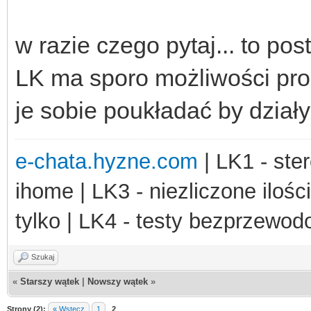
w razie czego pytaj... to po
LK ma sporo możliwości pr
je sobie poukładać by dzia
e-chata.hyzne.com
| LK1 - ster
ihome | LK3 - niezliczone ilośc
tylko | LK4 - testy bezprzewo
Szukaj
«
Starszy wątek
|
Nowszy wątek
»
Strony (2):
« Wstecz
1
2