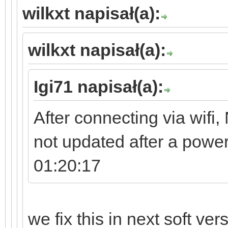
wilkxt napisał(a):
wilkxt napisał(a):
Igi71 napisał(a):
After connecting via wifi, 
not updated after a powe
01:20:17
we fix this in next soft ver