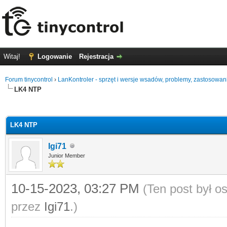
Witaj!
Logowanie
Rejestracja
Forum tinycontrol
›
LanKontroler - sprzęt i wersje wsadów, problemy, zastosowan
LK4 NTP
0
LK4 NTP
Igi71
Junior Member
10-15-2023, 03:27 PM
(Ten post był 
przez
Igi71
.)