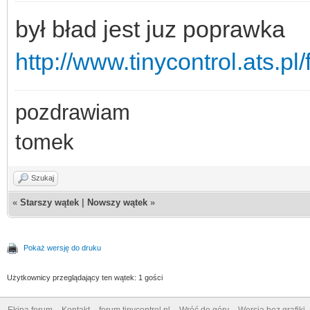
był bład jest juz poprawka
http://www.tinycontrol.ats.p
pozdrawiam
tomek
Szukaj
«
Starszy wątek
|
Nowszy wątek
»
Pokaż wersję do druku
Użytkownicy przeglądający ten wątek: 1 gości
Ekipa forum
Kontakt
forum.tinycontrol.pl
Wróć do góry
Wersja bez grafiki