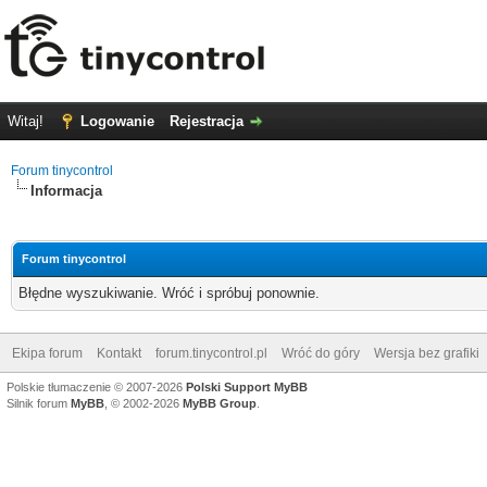
Witaj!
Logowanie
Rejestracja
Forum tinycontrol
Informacja
Forum tinycontrol
Błędne wyszukiwanie. Wróć i spróbuj ponownie.
Ekipa forum
Kontakt
forum.tinycontrol.pl
Wróć do góry
Wersja bez grafiki
Polskie tłumaczenie © 2007-2026
Polski Support MyBB
Silnik forum
MyBB
, © 2002-2026
MyBB Group
.