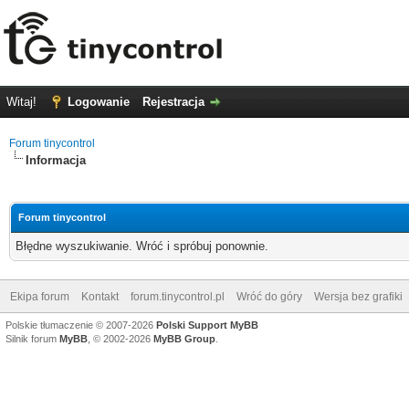
Witaj!
Logowanie
Rejestracja
Forum tinycontrol
Informacja
Forum tinycontrol
Błędne wyszukiwanie. Wróć i spróbuj ponownie.
Ekipa forum
Kontakt
forum.tinycontrol.pl
Wróć do góry
Wersja bez grafiki
Polskie tłumaczenie © 2007-2026
Polski Support MyBB
Silnik forum
MyBB
, © 2002-2026
MyBB Group
.